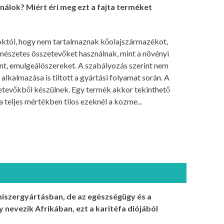
álok? Miért éri meg ezt a fajta terméket
tól, hogy nem tartalmaznak kőolajszármazékot,
mészetes összetevőket használnak, mint a növényi
nt, emulgeálószereket. A szabályozás szerint nem
kalmazása is tiltott a gyártási folyamat során. A
tevőkből készülnek. Egy termék akkor tekinthető
teljes mértékben tilos ezeknél a kozme...
miszergyártásban, de az egészségügy és a
gy nevezik Afrikában, ezt a karitéfa diójából