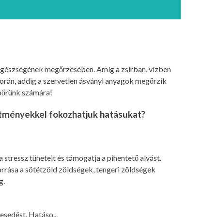
 egészségének megőrzésében. Amíg a zsírban, vízben
orán, addig a szervetlen ásványi anyagok megőrzik
bőrünk számára!
ítményekkel fokozhatjuk hatásukat?
 stressz tüneteit és támogatja a pihentető alvást.
orrása a sötétzöld zöldségek, tengeri zöldségek
g.
esedést. Hatáso...