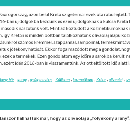
Görögország, azon belül Kréta szigete már évek óta rabul ejtett. 
6-ban új dolgokba kezdünk és ezen új dolgoknak a kulcsa Kréta l
 a második nászutunk volt. Mint az köztudott a kozmetikumoknak
n, így Krétán is minden boltban találkozhatunk olívaolaj alapú 
lásunkról számos krémmel, szappannal, samponnal, termékmintáva
altuk jótékony hatását. Ekkor fogalmazódott meg a gondolat, hog
k ezek a termékek. Ezen gondolatom egy időre a sarokba került,
, ezért idén 2016-ban is visszamentünk. Az ott eltöltött idő alatt i
ékeny bőr
,
görög
,
gyógynövény
,
Kálliston
,
kozmetikum
,
Kréta
,
olívaolaj
,
sz
anszor hallhattuk már, hogy az olívaolaj a „folyékony arany”.