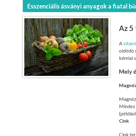
Esszenciális ásványi anyagok a fiatal bő
Az 5 
A
vitam
oldódó 
kémiai 
Mely é
Magné
Magnéziu
Mindez h
(például
Cink
Cink ter