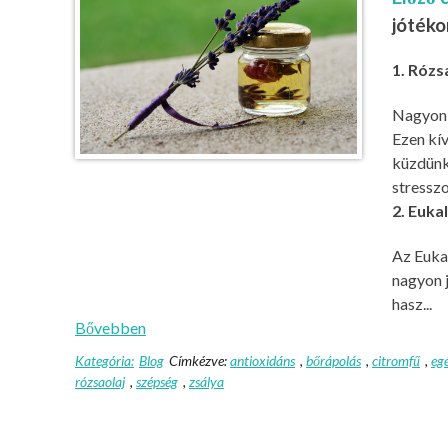
jótéko
1. Rózs
Nagyon s
Ezen kív
küzdünk.
stresszo
2. Euka
Az Eukal
nagyon 
hasz...
Bővebben
Kategória:
Blog
Címkézve:
antioxidáns
,
bőrápolás
,
citromfű
,
eg
rózsaolaj
,
szépség
,
zsálya