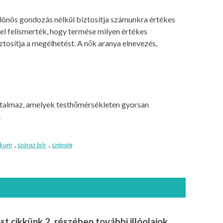
önös gondozás nélkül biztosítja számunkra értékes
el felismerték, hogy termése milyen értékes
ztosítja a megélhetést. A nők aranya elnevezés,
tartalmaz, amelyek testhőmérsékleten gyorsan
.
ikum
,
száraz bőr
,
szépség
st cikkünk 2. részében további illóolajok