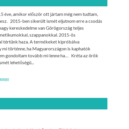
15 éve, amikor először ott jártam még nem tudtam,
esz. 2015-ben sikerült ismét eljutnom erre a csodás
 nagy kereskedelme van Görögország teljes
kozmetikumokkal, szappanokkal. 2015-ös
l tértünk haza. A termékeket kipróbálva
y mi történne, ha Magyarországon is kaphatók
 nem gondoltam tovább mi lenne ha… Kréta az örök
smét lehetőségü...
appan