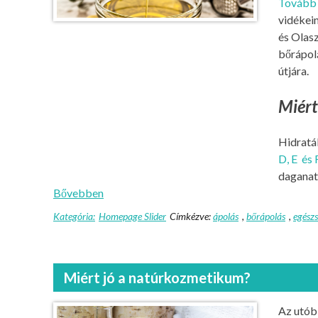
Tovább
vidékein
és Olas
bőrápolá
útjára.
Miért
Hidratál
D, E és 
daganatm
Bővebben
Kategória:
Homepage Slider
Címkézve:
ápolás
,
bőrápolás
,
egész
Miért jó a natúrkozmetikum?
Az utób