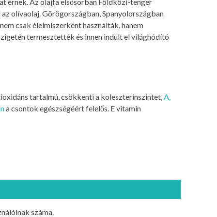
at érnek. Az olajfa elsősorban Földközi-tenger
ül az olívaolaj. Görögországban, Spanyolországban
 nem csak élelmiszerként használták, hanem
zigetén termesztették és innen indult el világhódító
tioxidáns tartalmú, csökkenti a koleszterinszintet,
A,
in
a csontok egészségéért felelős. E vitamin
ználóinak száma.