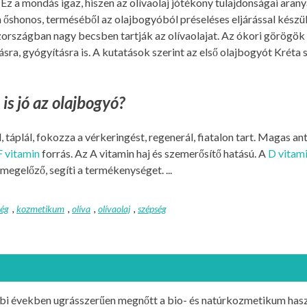
Ez a mondás igaz, hiszen az olívaolaj jótékony tulajdonságai arany
 őshonos, terméséből az olajbogyóból préseléses eljárással kész
zországban nagy becsben tartják az olívaolajat. Az ókori görögök
sra, gyógyításra is. A kutatások szerint az első olajbogyót Kréta s
 is jó az olajbogyó?
, táplál, fokozza a vérkeringést, regenerál, fiatalon tart. Magas an
F vitamin
forrás. Az A vitamin haj és szemerősítő hatású. A
D vitam
egelőző, segíti a termékenységet. ...
ség
,
kozmetikum
,
olíva
,
olívaolaj
,
szépség
bi években ugrásszerűen megnőtt a bio- és natúrkozmetikum has