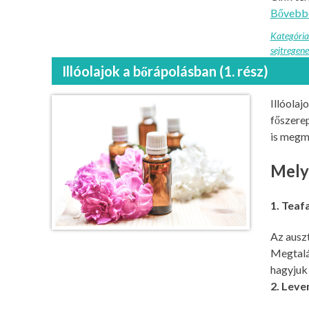
Bővebb
Kategória
sejtregene
Illóolajok a bőrápolásban (1. rész)
Illóolaj
főszerep
is megm
Melye
1. Teafa
Az auszt
Megtalál
hagyjuk 
2. Leve