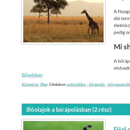
A Nyuga
dió term
élelmisz
pedig on
Mi sh
A bőrápo
elolvadn
Bővebben
Kategória:
Blog
Címkézve:
antioxidáns
,
bőrápolás
,
bőrregenerál
Illóolajok a bőrápolásban (2.rész)
Előző 