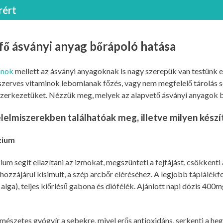
rért
fő ásványi anyag bőrápoló hatása
inok
mellett az ásványi anyagoknak is nagy szerepük van testünk
szerves vitaminok lebomlanak főzés, vagy nem megfelelő tárolás s
szerkezetüket. Nézzük meg, melyek az alapvető ásványi anyagok 
lelmiszerekben találhatóak meg, illetve milyen kész
zium
m segít ellazítani az izmokat, megszünteti a fejfájást, csökkenti a
ozzájárul kisimult, a szép arcbőr eléréséhez. A legjobb táplálékf
 alga), teljes kiőrlésű gabona és diófélék. Ajánlott napi dózis 400m
mészetes gyógyír a sebekre, mivel erős antioxidáns, serkenti a heg