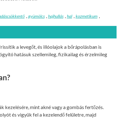
adáscsökkentő
,
gyümölcs
,
hajhullás
,
hal
,
kozmetikum
,
ssítik a levegőt, és illóolajok a bőrápolásban is
gyító hatásuk szellemileg, fizikailag és érzelmileg
an?
mák kezelésére, mint akné vagy a gombás fertőzés.
yót és vigyük fel a kezelendő felületre, majd