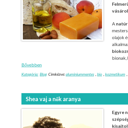
Felmerü
vásáro
A
natú
mesters
olajok 
alkalmaz
biokoz
bionak, 
Bővebben
Kategória:
Blog
Címkézve:
aluminiummentes
,
bio
,
kozmetikum
Shea vaj a nők aranya
Egyre n
szépség
kisajto