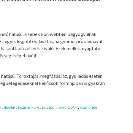
tlenítő hatású, a sebek könnyebben begyógyulnak.
. Az egyik legjobb választás, ha gyomorproblémával
aspuffadás ellen is kiváló. Ezek mellett nyugtató,
s segítséget nyújt.
is hatású. Torokfájás, megfázás,láz, gyulladás esetén
i megbetegedéseknél kenőcsök formájában is gyakran
g
,
illóolaj
,
kozmetikum
,
kubeba
,
narancsolaj
,
rozmaring
,