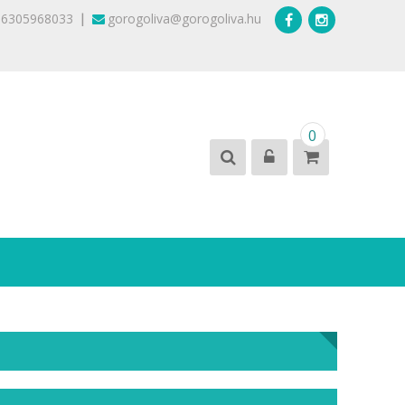
|
36305968033
gorogoliva@gorogoliva.hu
0