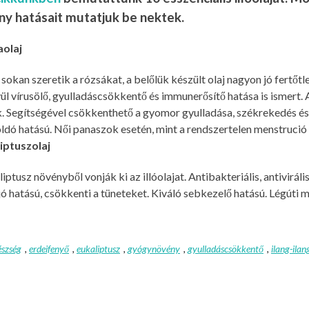
ny hatásait mutatjuk be nektek.
aolaj
okan szeretik a rózsákat, a belőlük készült olaj nagyon jó fertő
ül vírusölő, gyulladáscsökkentő és immunerősítő hatása is ismert
 Segítségével csökkenthető a gyomor gyulladása, székrekedés és h
ldó hatású. Női panaszok esetén, mint a rendszertelen menstrució i
liptuszolaj
iptusz növényből vonják ki az illóolajat. Antibakteriális, antivirál
jó hatású, csökkenti a tüneteket. Kiváló sebkezelő hatású. Légút
észség
,
erdeifenyő
,
eukaliptusz
,
gyógynövény
,
gyulladáscsökkentő
,
ilang-ilan