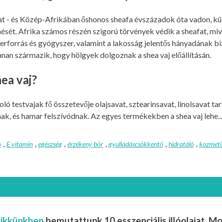
t - és Közép-Afrikában őshonos sheafa évszázadok óta vadon, kül
ését. Afrika számos részén szigorú törvények védik a sheafat, miv
erforrás és gyógyszer, valamint a lakosság jelentős hányadának bi
nan származik, hogy hölgyek dolgoznak a shea vaj előállításán.
ea vaj?
ló testvajak fő összetevője olajsavat, sztearinsavat, linolsavat 
ak, és hamar felszívódnak. Az egyes termékekben a shea vaj lehe..
ó
,
E vitamin
,
egészség
,
érzékeny bőr
,
gyulladáscsökkentő
,
hidratáló
,
kozmet
cikkünkben
bemutattunk 10 esszenciális illóolajat. Mo