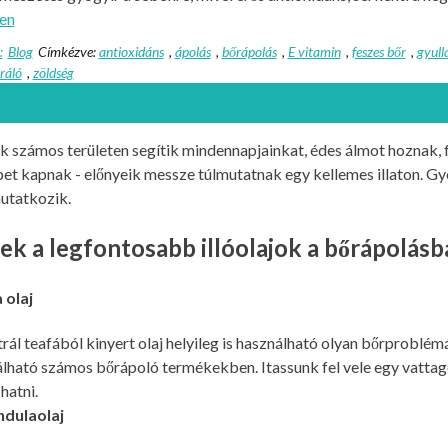
en
:
Blog
Címkézve:
antioxidáns
,
ápolás
,
bőrápolás
,
E vitamin
,
feszes bőr
,
gyull
ráló
,
zöldség
ok számos területen segítik mindennapjainkat, édes álmot hoznak, fri
et kapnak - előnyeik messze túlmutatnak egy kellemes illaton. Gyó
utatkozik.
k a legfontosabb illóolajok a bőrápolásb
 olaj
rál teafából kinyert olaj helyileg is használható olyan bőrproblé
ható számos bőrápoló termékekben. Itassunk fel vele egy vattagol
hatni.
ndulaolaj