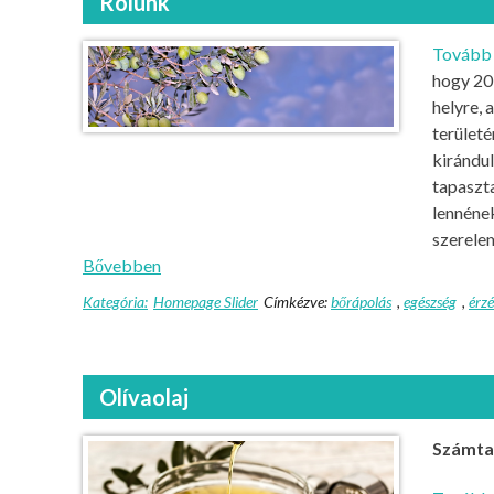
Rólunk
Tovább
hogy 201
helyre,
területé
kirándu
tapaszt
lennéne
szerelem
Bővebben
Kategória:
Homepage Slider
Címkézve:
bőrápolás
,
egészség
,
érz
Olívaolaj
Számtal