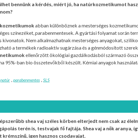
lhet bennünk a kérdés, miért jó, ha natúrkozmetikumot haszn
lnom?
rkozmetikumok
abban különböznek a mesterséges kozmetikumok
éges színezéket, parabenmentesek. A gyártási folyamat során ter
és kivonatok. Nem alkalmazhatnak mesterséges anyagokat, sziliko
ható a termékek radioaktív sugárzása és a génmódosított szerek al
metikumok
ellenőrzött ökológiai gazdálkodásból származó össze
ha 95%-ban bio összetevőkből készült. Kémiai anyagok használata 
,
natúr
,
parabenmentes
,
SLS
épszerűbb shea vaj széles körben elterjedt nem csak az élel
ápolás terén is, testvajak fő fajtája. Shea vaj a nők aranya, í
lt krémszínű, igen hasznos csodavajat.