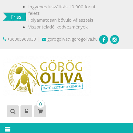
Skip
Ingyenes kiszállítás 10 000 forint
to
felett
Friss
content
Folyamatosan bővülő választék!
Viszonteladói kedvezmények
|
+36305968033
gorogoliva@gorogoliva.hu
GÖRÖG
Természetesen
0
OLÍVA
Krétáról