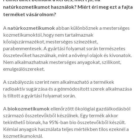
natúrkozmetikumot használok? Miért éri meg ezt a fajta
terméket vásárolnom?
A
natúrkozmetikumok
abban különböznek a mesterséges
kozmetikumoktól, hogy nem tartalmaznak
kőolajszármazékot, mesterséges színezéket,
parabenmentesek. A gyártási folyamat során természetes
összetevőket használnak, mint a növényi olajok és kivonatok.
Nem alkalmazhatnak mesterséges anyagokat, szilikont,
emulgeálószereket.
A szabályozás szerint nem alkalmazható a termékek
radioaktív sugárzása és a génmódosított szerek alkalmazása
is tiltott a gyártási folyamat során.
A
biokozmetikumok
ellenőrzött ökológiai gazdálkodásból
származó összetevőkből készülnek. Egy termék akkor
tekinthető bionak, ha 95%-ban bio összetevőkből készült.
Kémiai anyagok használata teljes mértékben tilos ezeknél a
kozmetikumoknál.