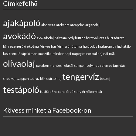
Címkefelhő
ajakápoló
aloe vera
arckrém
arcápolás
argánolaj
avokádó
avokádóolaj
balzsam
body butter
borotválkozás
bőrradírozó
bőrregeneráló
ekcéma
fényes haj
férfi
gránátalma
hajápolás
hialuronsav
hidratáló
kézkrém
lábápoló
man
masztika
mindennapi
napégés
normál haj
női
nők
olívaolaj
paraben mentes
relaxál
sampon
selymes
selymes tapintás
tengervíz
shea vaj
szappan
száraz bőr
száraz haj
testvaj
testápoló
tusfürdő
volcano
érzékeny
érzékeny bőr
Kövess minket a Facebook-on