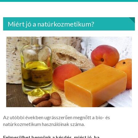
Miért jó a natúrkozmetikum?
Az utóbbi években ugrásszerűen megnőtt a bio- és
natúrkozmetikum használóinak száma.
Felmerülhet bennünk a kérdés, miért jó, ha