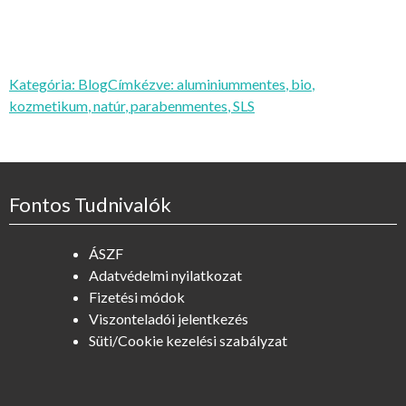
Kategória:
Blog
Címkézve:
aluminiummentes
,
bio
,
kozmetikum
,
natúr
,
parabenmentes
,
SLS
Fontos Tudnivalók
ÁSZF
Adatvédelmi nyilatkozat
Fizetési módok
Viszonteladói jelentkezés
Süti/Cookie kezelési szabályzat