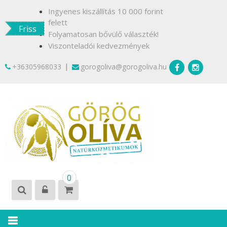
Skip
Ingyenes kiszállítás 10 000 forint
to
felett
Friss
content
Folyamatosan bővülő választék!
Viszonteladói kedvezmények
|
+36305968033
gorogoliva@gorogoliva.hu
GÖRÖG
Természetesen
0
OLÍVA
Krétáról