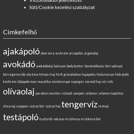
Süti/Cookie kezelési szabályzat
Címkefelhő
ajakápoló
aloe vera
arckrém
arcápolás
argánolaj
avokádó
avokádóolaj
balzsam
body butter
borotválkozás
bőrradírozó
bőrregeneráló
ekcéma
fényes haj
férfi
gránátalma
hajápolás
hialuronsav
hidratáló
kézkrém
lábápoló
man
masztika
mindennapi
napégés
normál haj
női
nők
olívaolaj
paraben mentes
relaxál
sampon
selymes
selymes tapintás
tengervíz
shea vaj
szappan
száraz bőr
száraz haj
testvaj
testápoló
tusfürdő
volcano
érzékeny
érzékeny bőr