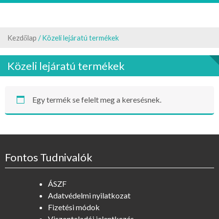
Kezdőlap
/ Közeli lejáratú termékek
Közeli lejáratú termékek
Egy termék se felelt meg a keresésnek.
Fontos Tudnivalók
ÁSZF
Adatvédelmi nyilatkozat
Fizetési módok
Viszonteladói jelentkezés