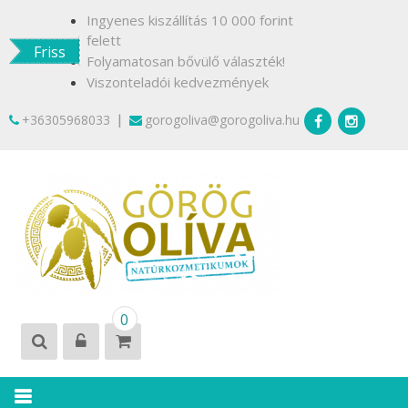
Skip
Ingyenes kiszállítás 10 000 forint
to
felett
Friss
content
Folyamatosan bővülő választék!
Viszonteladói kedvezmények
|
+36305968033
gorogoliva@gorogoliva.hu
GÖRÖG
Természetesen
0
OLÍVA
Krétáról