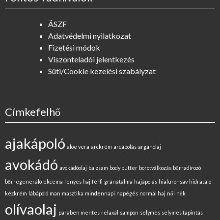
ÁSZF
Adatvédelmi nyilatkozat
Fizetési módok
Viszonteladói jelentkezés
Süti/Cookie kezelési szabályzat
Címkefelhő
ajakápoló
aloe vera
arckrém
arcápolás
argánolaj
avokádó
avokádóolaj
balzsam
body butter
borotválkozás
bőrradírozó
bőrregeneráló
ekcéma
fényes haj
férfi
gránátalma
hajápolás
hialuronsav
hidratáló
kézkrém
lábápoló
man
masztika
mindennapi
napégés
normál haj
női
nők
olívaolaj
paraben mentes
relaxál
sampon
selymes
selymes tapintás