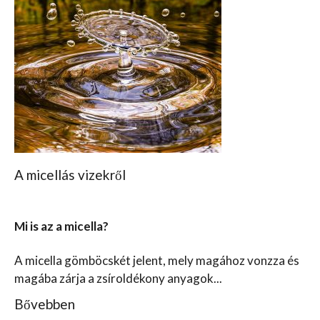
A micellás vizekről
Az
Mi is az a micella?
A 
..
ér
A micella gömböcskét jelent, mely magához vonzza és
Na
magába zárja a zsíroldékony anyagok...
Bővebben