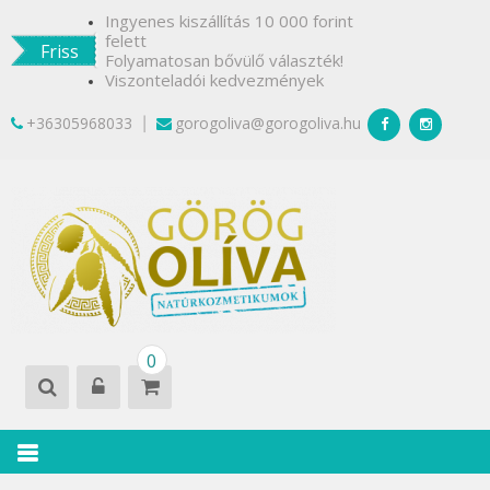
Skip
Ingyenes kiszállítás 10 000 forint
to
felett
Friss
content
Folyamatosan bővülő választék!
Viszonteladói kedvezmények
+36305968033
gorogoliva@gorogoliva.hu
|
GÖRÖG
Természetesen
0
Krétáról
OLÍVA