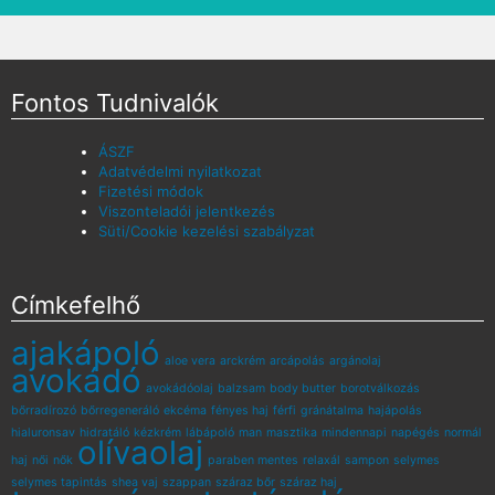
Fontos Tudnivalók
ÁSZF
Adatvédelmi nyilatkozat
Fizetési módok
Viszonteladói jelentkezés
Süti/Cookie kezelési szabályzat
Címkefelhő
ajakápoló
aloe vera
arckrém
arcápolás
argánolaj
avokádó
avokádóolaj
balzsam
body butter
borotválkozás
bőrradírozó
bőrregeneráló
ekcéma
fényes haj
férfi
gránátalma
hajápolás
hialuronsav
hidratáló
kézkrém
lábápoló
man
masztika
mindennapi
napégés
normál
olívaolaj
haj
női
nők
paraben mentes
relaxál
sampon
selymes
selymes tapintás
shea vaj
szappan
száraz bőr
száraz haj