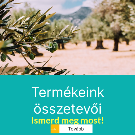
Termékeink
összetevői
Ismerd meg most!
Tovább