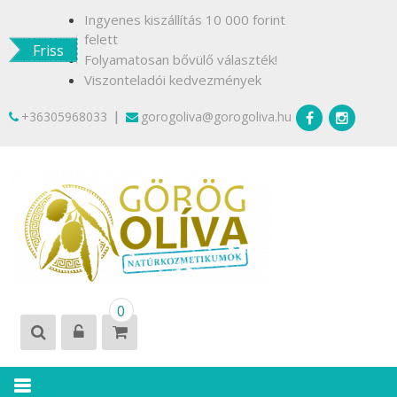
Skip
Ingyenes kiszállítás 10 000 forint
to
felett
Friss
content
Folyamatosan bővülő választék!
Viszonteladói kedvezmények
|
+36305968033
gorogoliva@gorogoliva.hu
GÖRÖG
Természetesen
0
OLÍVA
Krétáról