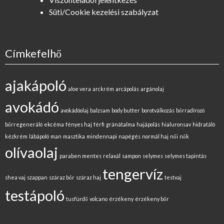
Süti/Cookie kezelési szabályzat
Címkefelhő
ajakápoló
aloe vera
arckrém
arcápolás
argánolaj
avokádó
avokádóolaj
balzsam
body butter
borotválkozás
bőrradírozó
bőrregeneráló
ekcéma
fényes haj
férfi
gránátalma
hajápolás
hialuronsav
hidratáló
kézkrém
lábápoló
man
masztika
mindennapi
napégés
normál haj
női
nők
olívaolaj
paraben mentes
relaxál
sampon
selymes
selymes tapintás
tengervíz
shea vaj
szappan
száraz bőr
száraz haj
testvaj
testápoló
tusfürdő
volcano
érzékeny
érzékeny bőr