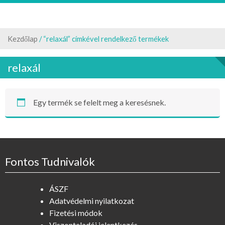
Kezdőlap
/ “relaxál” címkével rendelkező termékek
relaxál
Egy termék se felelt meg a keresésnek.
Fontos Tudnivalók
ÁSZF
Adatvédelmi nyilatkozat
Fizetési módok
Viszonteladói jelentkezés