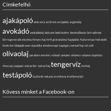
Címkefelhő
ajakápoló
aloe vera
arckrém
arcápolás
argánolaj
avokádó
avokádóolaj
balzsam
body butter
borotválkozás
bőrradírozó
bőrregeneráló
ekcéma
fényes haj
férfi
gránátalma
hajápolás
hialuronsav
hidratáló
kézkrém
lábápoló
man
masztika
mindennapi
napégés
normál haj
női
nők
olívaolaj
paraben mentes
relaxál
sampon
selymes
selymes tapintás
tengervíz
shea vaj
szappan
száraz bőr
száraz haj
testvaj
testápoló
tusfürdő
volcano
érzékeny
érzékeny bőr
Kövess minket a Facebook-on