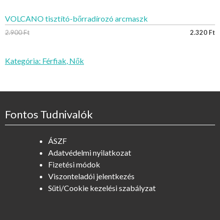
VOLCANO tisztító-bőrradírozó arcmaszk
2.900
Ft
2.320
Ft
Kategória:
Férfiak
,
Nők
Fontos Tudnivalók
ÁSZF
Adatvédelmi nyilatkozat
Fizetési módok
Viszonteladói jelentkezés
Süti/Cookie kezelési szabályzat