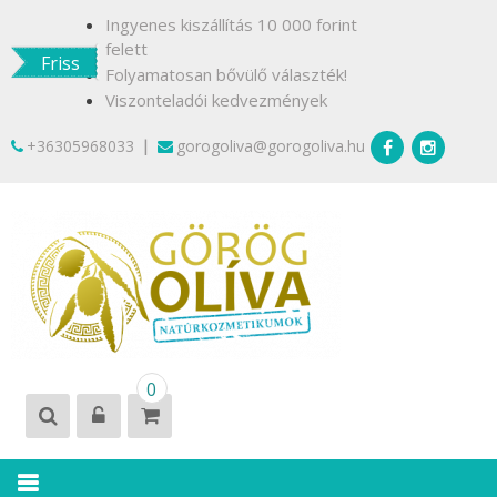
Skip
Ingyenes kiszállítás 10 000 forint
to
felett
Friss
content
Folyamatosan bővülő választék!
Viszonteladói kedvezmények
|
+36305968033
gorogoliva@gorogoliva.hu
GÖRÖG
Természetesen
0
OLÍVA
Krétáról