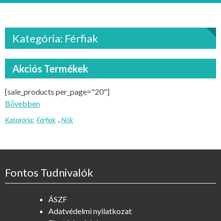
Kategória: Férfiak
Akciós Termékek
[sale_products per_page="20"]
Bővebben
Kategória:
Férfiak
,
Nők
Fontos Tudnivalók
ÁSZF
Adatvédelmi nyilatkozat