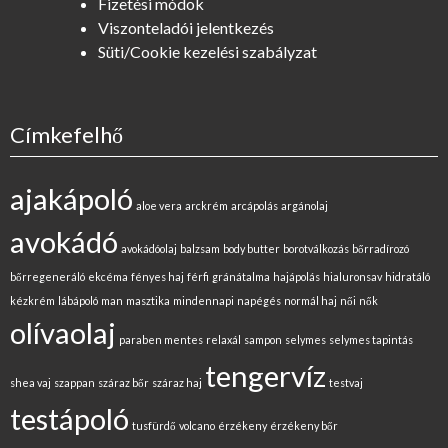
Fizetési módok
Viszonteladói jelentkezés
Süti/Cookie kezelési szabályzat
Címkefelhő
ajakápoló
aloe vera
arckrém
arcápolás
argánolaj
avokádó
avokádóolaj
balzsam
body butter
borotválkozás
bőrradírozó
bőrregeneráló
ekcéma
fényes haj
férfi
gránátalma
hajápolás
hialuronsav
hidratáló
kézkrém
lábápoló
man
masztika
mindennapi
napégés
normál haj
női
nők
olívaolaj
paraben mentes
relaxál
sampon
selymes
selymes tapintás
tengervíz
shea vaj
szappan
száraz bőr
száraz haj
testvaj
testápoló
tusfürdő
volcano
érzékeny
érzékeny bőr