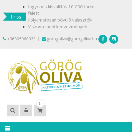
Skip
Ingyenes kiszállítás 10 000 forint
to
felett
Friss
content
Folyamatosan bővülő választék!
Viszonteladói kedvezmények
|
+36305968033
gorogoliva@gorogoliva.hu
GÖRÖG
Természetesen
0
OLÍVA
Krétáról