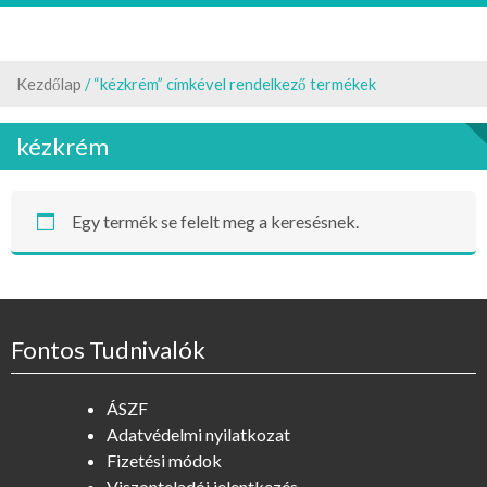
Kezdőlap
/ “kézkrém” címkével rendelkező termékek
kézkrém
Egy termék se felelt meg a keresésnek.
Fontos Tudnivalók
ÁSZF
Adatvédelmi nyilatkozat
Fizetési módok
Viszonteladói jelentkezés