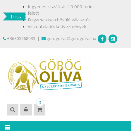
Skip
Ingyenes kiszállítás 10 000 forint
to
felett
Friss
content
Folyamatosan bővülő választék!
Viszonteladói kedvezmények
|
+36305968033
gorogoliva@gorogoliva.hu
GÖRÖG
Természetesen
0
OLÍVA
Krétáról