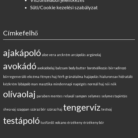
Süti/Cookie kezelési szabályzat
Címkefelhő
ajakápoló
aloe vera
arckrém
arcápolás
argánolaj
avokádó
avokádóolaj
balzsam
body butter
borotválkozás
bőrradírozó
bőrregeneráló
ekcéma
fényes haj
férfi
gránátalma
hajápolás
hialuronsav
hidratáló
kézkrém
lábápoló
man
masztika
mindennapi
napégés
normál haj
női
nők
olívaolaj
paraben mentes
relaxál
sampon
selymes
selymes tapintás
tengervíz
shea vaj
szappan
száraz bőr
száraz haj
testvaj
testápoló
tusfürdő
volcano
érzékeny
érzékeny bőr