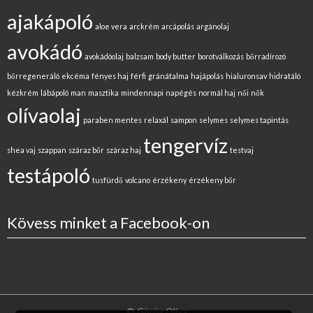
ajakápoló
aloe vera
arckrém
arcápolás
argánolaj
avokádó
avokádóolaj
balzsam
body butter
borotválkozás
bőrradírozó
bőrregeneráló
ekcéma
fényes haj
férfi
gránátalma
hajápolás
hialuronsav
hidratáló
kézkrém
lábápoló
man
masztika
mindennapi
napégés
normál haj
női
nők
olívaolaj
paraben mentes
relaxál
sampon
selymes
selymes tapintás
tengervíz
shea vaj
szappan
száraz bőr
száraz haj
testvaj
testápoló
tusfürdő
volcano
érzékeny
érzékeny bőr
Kövess minket a Facebook-on
© Görög Olíva