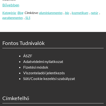
Bővebben
Kategória:
Blog
Címkézve:
aluminiummentes
,
bio
,
kozmetikum
,
natúr
,
parabenmentes
,
SLS
Fontos Tudnivalók
ÁSZF
Adatvédelmi nyilatkozat
Fizetési módok
Viszonteladói jelentkezés
Süti/Cookie kezelési szabályzat
Címkefelhő