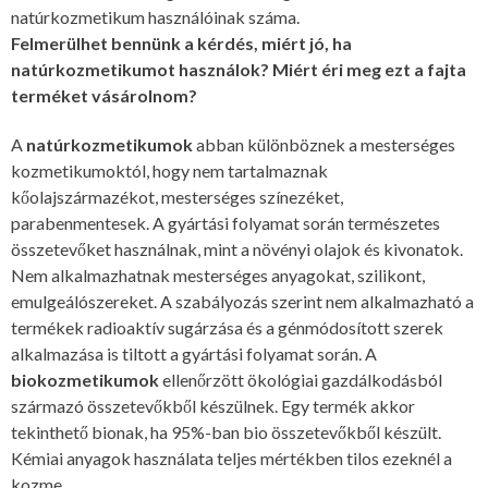
natúrkozmetikum használóinak száma.
Felmerülhet bennünk a kérdés, miért jó, ha
natúrkozmetikumot használok? Miért éri meg ezt a fajta
terméket vásárolnom?
A
natúrkozmetikumok
abban különböznek a mesterséges
kozmetikumoktól, hogy nem tartalmaznak
kőolajszármazékot, mesterséges színezéket,
parabenmentesek. A gyártási folyamat során természetes
összetevőket használnak, mint a növényi olajok és kivonatok.
Nem alkalmazhatnak mesterséges anyagokat, szilikont,
emulgeálószereket. A szabályozás szerint nem alkalmazható a
termékek radioaktív sugárzása és a génmódosított szerek
alkalmazása is tiltott a gyártási folyamat során. A
biokozmetikumok
ellenőrzött ökológiai gazdálkodásból
származó összetevőkből készülnek. Egy termék akkor
tekinthető bionak, ha 95%-ban bio összetevőkből készült.
Kémiai anyagok használata teljes mértékben tilos ezeknél a
kozme...