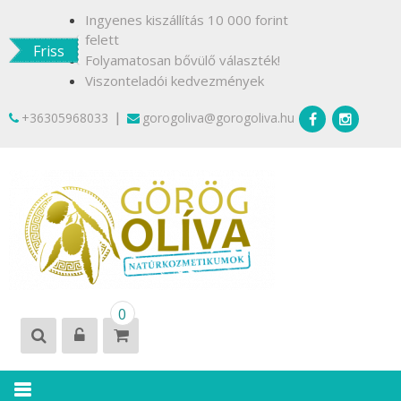
Skip
Ingyenes kiszállítás 10 000 forint
to
felett
Friss
content
Folyamatosan bővülő választék!
Viszonteladói kedvezmények
|
+36305968033
gorogoliva@gorogoliva.hu
GÖRÖG
Természetesen
0
OLÍVA
Krétáról