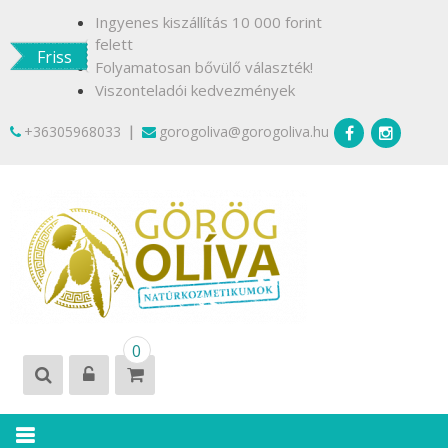
Skip
Ingyenes kiszállítás 10 000 forint
to
felett
Friss
content
Folyamatosan bővülő választék!
Viszonteladói kedvezmények
|
+36305968033
gorogoliva@gorogoliva.hu
GÖRÖG
Természetesen
0
OLÍVA
Krétáról