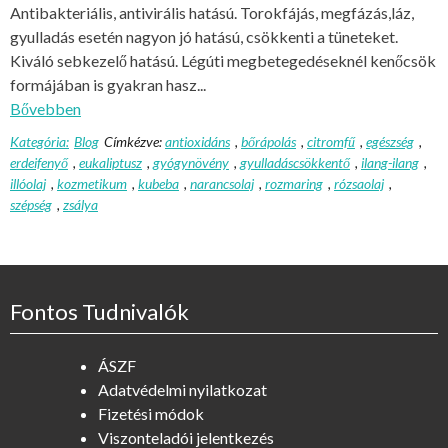
Antibakteriális, antivirális hatású. Torokfájás, megfázás,láz,
gyulladás esetén nagyon jó hatású, csökkenti a tüneteket.
Kiváló sebkezelő hatású. Légúti megbetegedéseknél kenőcsök
formájában is gyakran hasz...
Bővebben
Kategória:
Blog
Címkézve:
antioxidáns
,
bőrápolás
,
citromfű
,
egészség
,
erdeifenyő
,
eukaliptusz
,
gyógynövény
,
gyulladáscsökkentő
,
ilang-ilang
,
illóolaj
,
kozmetikum
,
kubeba
,
narancsolaj
,
rozmaring
,
rózsaolaj
,
szépség
,
zsálya
Fontos Tudnivalók
ÁSZF
Adatvédelmi nyilatkozat
Fizetési módok
Viszonteladói jelentkezés