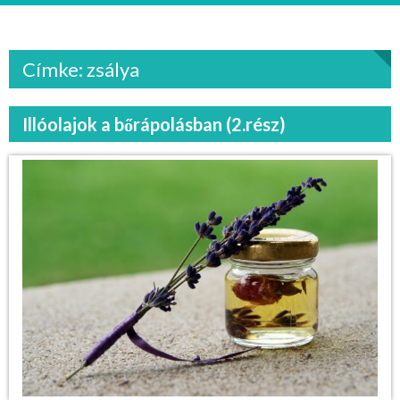
Címke: zsálya
Illóolajok a bőrápolásban (2.rész)