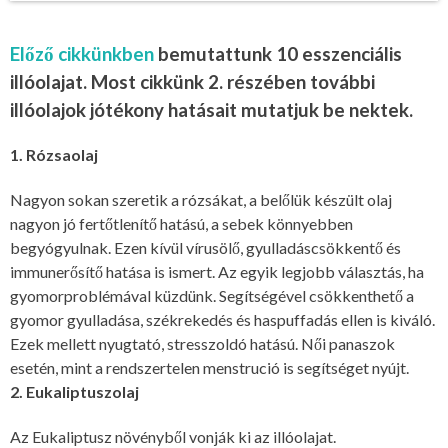
Előző cikkünkben
bemutattunk 10 esszenciális
illóolajat. Most cikkünk 2. részében további
illóolajok jótékony hatásait mutatjuk be nektek.
1. Rózsaolaj
Nagyon sokan szeretik a rózsákat, a belőlük készült olaj
nagyon jó fertőtlenítő hatású, a sebek könnyebben
begyógyulnak. Ezen kívül vírusölő, gyulladáscsökkentő és
immunerősítő hatása is ismert. Az egyik legjobb választás, ha
gyomorproblémával küzdünk. Segítségével csökkenthető a
gyomor gyulladása, székrekedés és haspuffadás ellen is kiváló.
Ezek mellett nyugtató, stresszoldó hatású. Női panaszok
esetén, mint a rendszertelen menstrució is segítséget nyújt.
2. Eukaliptuszolaj
Az Eukaliptusz növényből vonják ki az illóolajat.