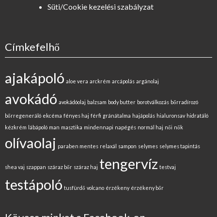
Süti/Cookie kezelési szabályzat
Címkefelhő
ajakápoló
aloe vera
arckrém
arcápolás
argánolaj
avokádó
avokádóolaj
balzsam
body butter
borotválkozás
bőrradírozó
bőrregeneráló
ekcéma
fényes haj
férfi
gránátalma
hajápolás
hialuronsav
hidratáló
kézkrém
lábápoló
man
masztika
mindennapi
napégés
normál haj
női
nők
olívaolaj
paraben mentes
relaxál
sampon
selymes
selymes tapintás
tengervíz
shea vaj
szappan
száraz bőr
száraz haj
testvaj
testápoló
tusfürdő
volcano
érzékeny
érzékeny bőr