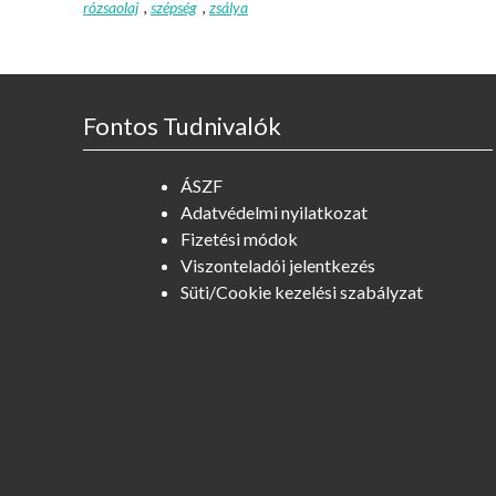
rózsaolaj
,
szépség
,
zsálya
Fontos Tudnivalók
ÁSZF
Adatvédelmi nyilatkozat
Fizetési módok
Viszonteladói jelentkezés
Süti/Cookie kezelési szabályzat