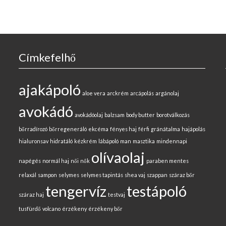
Címkefelhő
ajakápoló
aloe vera
arckrém
arcápolás
argánolaj
avokádó
avokádóolaj
balzsam
body butter
borotválkozás
bőrradírozó
bőrregeneráló
ekcéma
fényes haj
férfi
gránátalma
hajápolás
hialuronsav
hidratáló
kézkrém
lábápoló
man
masztika
mindennapi
olívaolaj
napégés
normál haj
női
nők
paraben mentes
relaxál
sampon
selymes
selymes tapintás
shea vaj
szappan
száraz bőr
tengervíz
testápoló
száraz haj
testvaj
tusfürdő
volcano
érzékeny
érzékeny bőr