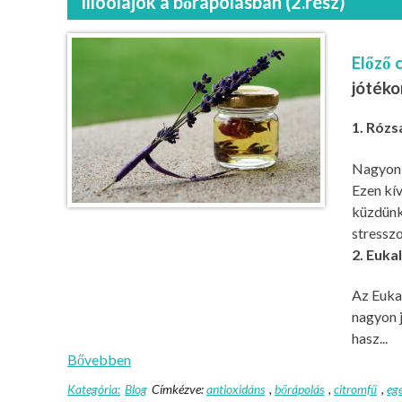
Illóolajok a bőrápolásban (2.rész)
Előző 
jótéko
1. Rózs
Nagyon s
Ezen kív
küzdünk.
stresszo
2. Euka
Az Eukal
nagyon 
hasz...
Bővebben
Kategória:
Blog
Címkézve:
antioxidáns
,
bőrápolás
,
citromfű
,
eg