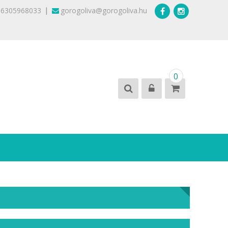
|
36305968033
gorogoliva@gorogoliva.hu
0