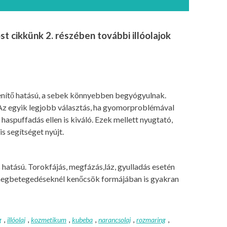
st cikkünk 2. részében további illóolajok
tlenítő hatású, a sebek könnyebben begyógyulnak.
. Az egyik legjobb választás, ha gyomorproblémával
aspuffadás ellen is kiváló. Ezek mellett nyugtató,
s segítséget nyújt.
is hatású. Torokfájás, megfázás,láz, gyulladás esetén
i megbetegedéseknél kenőcsök formájában is gyakran
g
,
illóolaj
,
kozmetikum
,
kubeba
,
narancsolaj
,
rozmaring
,