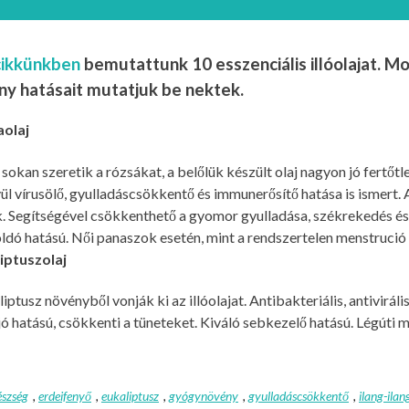
cikkünkben
bemutattunk 10 esszenciális illóolajat. Mo
ny hatásait mutatjuk be nektek.
aolaj
okan szeretik a rózsákat, a belőlük készült olaj nagyon jó fertő
ül vírusölő, gyulladáscsökkentő és immunerősítő hatása is ismert
 Segítségével csökkenthető a gyomor gyulladása, székrekedés és h
ldó hatású. Női panaszok esetén, mint a rendszertelen menstrució i
liptuszolaj
iptusz növényből vonják ki az illóolajat. Antibakteriális, antivirál
jó hatású, csökkenti a tüneteket. Kiváló sebkezelő hatású. Légút
észség
,
erdeifenyő
,
eukaliptusz
,
gyógynövény
,
gyulladáscsökkentő
,
ilang-ilan