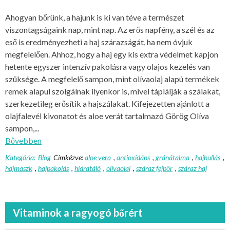
Ahogyan bőrünk, a hajunk is ki van téve a természet
viszontagságaink nap, mint nap. Az erős napfény, a szél és az
eső is eredményezheti a haj szárazságát, ha nem óvjuk
megfelelően. Ahhoz, hogy a haj egy kis extra védelmet kapjon
hetente egyszer intenzív pakolásra vagy olajos kezelés van
szüksége. A megfelelő sampon, mint olívaolaj alapú termékek
remek alapul szolgálnak ilyenkor is, mivel táplálják a szálakat,
szerkezetileg erősítik a hajszálakat. Kifejezetten ajánlott a
olajfalevél kivonatot és aloe verát tartalmazó Görög Olíva
sampon,...
Bővebben
Kategória:
Blog
Címkézve:
aloe vera
,
antioxidáns
,
gránátalma
,
hajhullás
,
hajmaszk
,
hajpakolás
,
hidratáló
,
olívaolaj
,
száraz fejbőr
,
száraz haj
Vitaminok a ragyogó bőrért