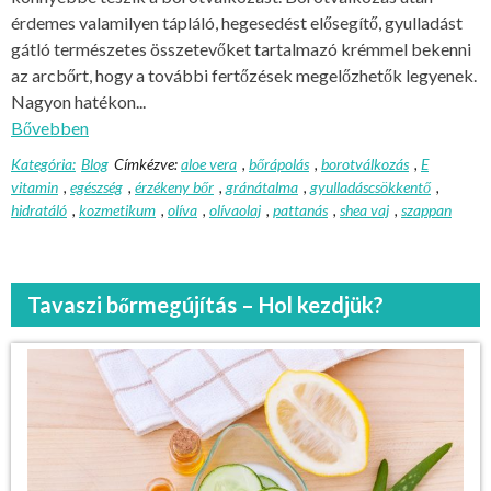
érdemes valamilyen tápláló, hegesedést elősegítő, gyulladást
gátló természetes összetevőket tartalmazó krémmel bekenni
az arcbőrt, hogy a további fertőzések megelőzhetők legyenek.
Nagyon hatékon...
Bővebben
Kategória:
Blog
Címkézve:
aloe vera
,
bőrápolás
,
borotválkozás
,
E
vitamin
,
egészség
,
érzékeny bőr
,
gránátalma
,
gyulladáscsökkentő
,
hidratáló
,
kozmetikum
,
olíva
,
olívaolaj
,
pattanás
,
shea vaj
,
szappan
Tavaszi bőrmegújítás – Hol kezdjük?