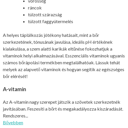
vörösség
ráncok
túlzott szárazság
túlzott faggyútermelés
A helyes táplálkozás jótékony hatásait, mint a bőr
szerkezetének, tónusának javulása, ideális pH értékének
kialakulása, a szem alatti karikák eltűnése fokozhatjuk a
vitaminok helyi alkalmazásával. Esszenciális vitaminok ugyanis
számos bőrápolási termékben megtalálhatóak. Lássuk tehát
melyek az alapvető vitaminok és hogyan segítik az egészséges
bőr elérését!
A-vitamin
Az A-vitamin nagy szerepet játszik a szövetek szerkezetnék
javításában. Feszesíti a bőrt és megakadályozza kiszáradását.
Rendszeres...
Bővebben