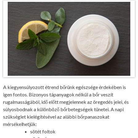
A kiegyensúlyozott étrend bőrünk egészsége érdekében is
igen fontos. Bizonyos tápanyagok nélkül a bőr veszít
rugalmasságából, idő előtt megjelennek az öregedés jelei, és
súlyosbodnak a különböző bőrbetegségek tünetei. A napi
szükséglet kielégítésével az alábbi bőrpanaszokat
mérsékelhetjük:
sötét foltok