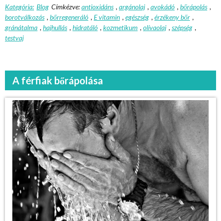
Kategória:
Blog
Címkézve:
antioxidáns
,
argánolaj
,
avokádó
,
bőrápolás
,
borotválkozás
,
bőrregeneráló
,
E vitamin
,
egészség
,
érzékeny bőr
,
gránátalma
,
hajhullás
,
hidratáló
,
kozmetikum
,
olívaolaj
,
szépség
,
testvaj
A férfiak bőrápolása