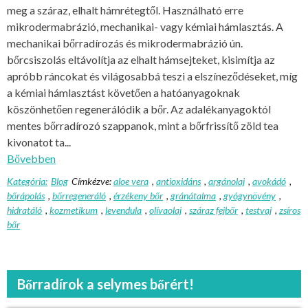
meg a száraz, elhalt hámrétegtől. Használható erre
mikrodermabrázió, mechanikai- vagy kémiai hámlasztás. A
mechanikai bőrradírozás és mikrodermabrázió ún.
bőrcsiszolás eltávolítja az elhalt hámsejteket, kisimítja az
apróbb ráncokat és világosabbá teszi a elszíneződéseket, míg
a kémiai hámlasztást követően a hatóanyagoknak
köszönhetően regenerálódik a bőr. Az adalékanyagoktól
mentes bőrradírozó szappanok, mint a bőrfrissítő zöld tea
kivonatot ta...
Bővebben
Kategória:
Blog
Címkézve:
aloe vera
,
antioxidáns
,
argánolaj
,
avokádó
,
bőrápolás
,
bőrregeneráló
,
érzékeny bőr
,
gránátalma
,
gyógynövény
,
hidratáló
,
kozmetikum
,
levendula
,
olívaolaj
,
száraz fejbőr
,
testvaj
,
zsíros
bőr
Bőrradírok a selymes bőrért!