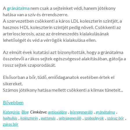
A
gránátalma
nem csak a sejteinket védi, hanem jótékony
hatása van a szív és érrendszerre.
A szervezetben csökkenti a káros LDL koleszterin szintjét, a
hasznos HDL koleszterin szintjét pedig növeli. Csökkenti az
arteriosclerosis, azaz az érelmeszedés kialakulásának
lehetőségét és véd a vérrögök kialakulása ellen.
Az elmúlt évek kutatási azt bizonyították, hogy a gránátalma
összetevői a rákos sejtek egészségessé alakításában, gátolja a
rossz sejtek szaporodását.
Elsősorban a bőr, tüdő, emlődaganatok esetében értek el
sikereket.
Számos jótékony hatása mellett csökkenti a klimax tüneteit...
Bővebben
Kategória:
Blog
Címkézve:
antioxidáns
,
bőrregeneráló
,
gránátalma
,
hajhullás
,
koleszterin
,
pattanás
,
sejtregeneráló
,
szabadgyök
,
száraz bőr
,
zsíros bőr