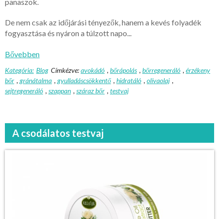
panaszok.
De nem csak az időjárási tényezők, hanem a kevés folyadék
fogyasztása és nyáron a túlzott napo...
Bővebben
Kategória:
Blog
Címkézve:
avokádó
,
bőrápolás
,
bőrregeneráló
,
érzékeny
bőr
,
gránátalma
,
gyulladáscsökkentő
,
hidratáló
,
olívaolaj
,
sejtregeneráló
,
szappan
,
száraz bőr
,
testvaj
A csodálatos testvaj