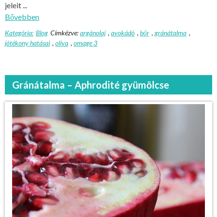
jeleit ...
Bővebben
Kategória:
Blog
Címkézve:
argánolaj
,
avokádó
,
bőr
,
gránátalma
,
jótékony hatásai
,
olíva
,
omage 3
Gránátalma – Aphrodité gyümölcse