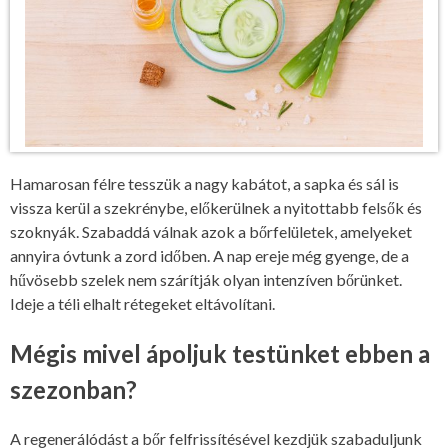
Hamarosan félre tesszük a nagy kabátot, a sapka és sál is
vissza kerül a szekrénybe, előkerülnek a nyitottabb felsők és
szoknyák. Szabaddá válnak azok a bőrfelületek, amelyeket
annyira óvtunk a zord időben. A nap ereje még gyenge, de a
hűvösebb szelek nem szárítják olyan intenzíven bőrünket.
Ideje a téli elhalt rétegeket eltávolítani.
Mégis mivel ápoljuk testünket ebben a
szezonban?
A regenerálódást a bőr felfrissítésével kezdjük szabaduljunk