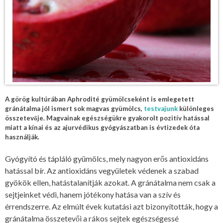
A görög kultúrában Aphrodité gyümölcseként is emlegetett
gránátalma jól ismert sok magvas gyümölcs,
testvajunk
különleges
összetevője. Magvainak egészségükre gyakorolt pozitív hatással
miatt a kínai és az ajurvédikus gyógyászatban is évtizedek óta
használják.
Gyógyító és tápláló gyümölcs, mely nagyon erős antioxidáns
hatással bír. Az antioxidáns vegyületek védenek a szabad
gyökök ellen, hatástalanítják azokat. A gránátalma nem csak a
sejtjeinket védi, hanem jótékony hatása van a szív és
érrendszerre. Az elmúlt évek kutatási azt bizonyították, hogy a
gránátalma összetevői a rákos sejtek egészségessé