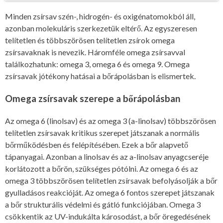
Minden zsírsav szén-, hidrogén- és oxigénatomokból áll,
azonban molekuláris szerkezetük eltérő. Az egyszeresen
telítetlen és többszörösen telítetlen zsírok omega
zsírsavaknak is nevezik. Háromféle omega zsírsavval
találkozhatunk: omega 3, omega 6 és omega 9. Omega
zsírsavak jótékony hatásai a bőrápolásban is elismertek.
Omega zsírsavak szerepe a bőrápolásban
Az omega 6 (linolsav) és az omega 3 (a-linolsav) többszörösen
telítetlen zsírsavak kritikus szerepet játszanak a normális
bőrműködésben és felépítésében. Ezek a bőr alapvető
tápanyagai. Azonban a linolsav és az a-linolsav anyagcseréje
korlátozott a bőrön, szükséges pótólni. Az omega 6 és az
omega 3 többszörösen telítetlen zsírsavak befolyásolják a bőr
gyulladásos reakcióját. Az omega 6 fontos szerepet játszanak
a bőr strukturális védelmi és gátló funkciójában. Omega 3
csökkentik az UV-indukálta károsodást, a bőr öregedésének