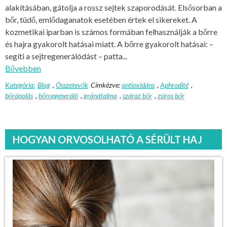
alakításában, gátolja a rossz sejtek szaporodását. Elsősorban a
bőr, tüdő, emlődaganatok esetében értek el sikereket. A
kozmetikai iparban is számos formában felhasználják a bőrre
és hajra gyakorolt hatásai miatt. A bőrre gyakorolt hatásai: –
segíti a sejtregenerálódást – patta...
Bővebben
Kategória:
Blog
,
Összetevők
Címkézve:
antioxidáns
,
Aphrodité
,
bőrápolás
,
bőrregeneráló
,
gránátalma
,
száraz bőr
,
zsíros bőr
HOGYAN ORVOSOLHATÓ A SÉRÜLT HAJ