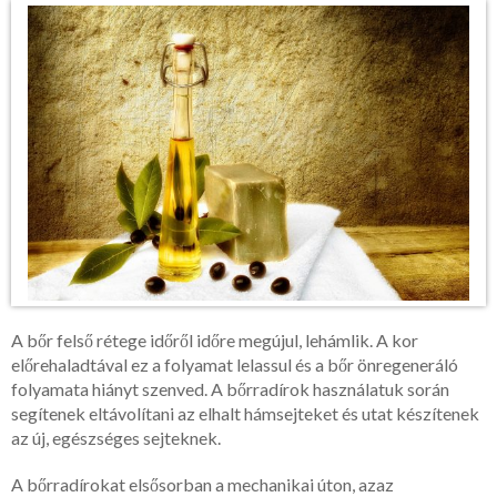
A bőr felső rétege időről időre megújul, lehámlik. A kor
előrehaladtával ez a folyamat lelassul és a bőr önregeneráló
folyamata hiányt szenved. A bőrradírok használatuk során
segítenek eltávolítani az elhalt hámsejteket és utat készítenek
az új, egészséges sejteknek.
A bőrradírokat elsősorban a mechanikai úton, azaz