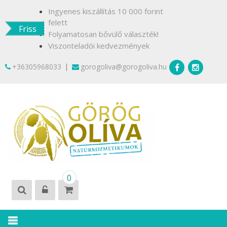
Skip
Ingyenes kiszállítás 10 000 forint
to
felett
Friss
content
Folyamatosan bővülő választék!
Viszonteladói kedvezmények
|
+36305968033
gorogoliva@gorogoliva.hu
GÖRÖG
Természetesen
0
OLÍVA
Krétáról