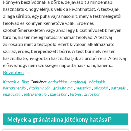
könnyen beszívódnak a bőrbe, de javasolt a mindennapi
használatuk, hogy elérjük velük a kívánt hatást. A testvajak
állaga sűrűbb, egy puha vajra hasonlít, mely a test melegétől
felolvad és könnyen kenhetővé válik. Érdemes
szobahőmérsékleten vagy annál egy kicsit hűvösebb helyen
tárolni, hiszen meleg hatására hamar felolvad. A testvaj
zsírosabb mint a testápoló, ezért kiválóan alkalmazható
száraz, érdes, berepedezett bőrre. A test bármely részén
használható, nyugodtan használhatjuk az arcbőrre is. A testvaj
előnye, hogy nem szükséges naponta használni, hanem...
Bővebben
Kategória:
Blog
Címkézve:
antioxidáns
,
argánolaj
,
bőrápolás
,
bőrregeneráló
,
érzékeny bőr
,
gránátalma
,
masztika
,
olívaolaj
,
pattanás
,
pisztáciafa
,
sejtregeneráló
,
száraz bőr
,
testvaj
,
zsíros bőr
Melyek a gránátalma jótékony hatásai?