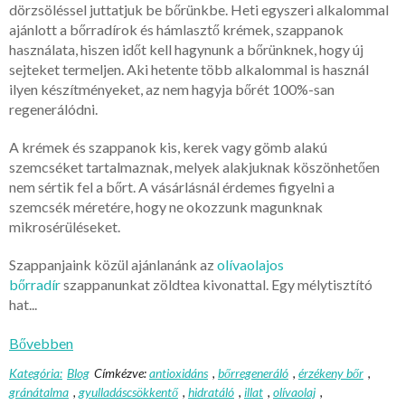
dörzsöléssel juttatjuk be bőrünkbe. Heti egyszeri alkalommal
ajánlott a bőrradírok és hámlasztő krémek, szappanok
használata, hiszen időt kell hagynunk a bőrünknek, hogy új
sejteket termeljen. Aki hetente több alkalommal is használ
ilyen készítményeket, az nem hagyja bőrét 100%-san
regenerálódni.
A krémek és szappanok kis, kerek vagy gömb alakú
szemcséket tartalmaznak, melyek alakjuknak köszönhetően
nem sértik fel a bőrt. A vásárlásnál érdemes figyelni a
szemcsék méretére, hogy ne okozzunk magunknak
mikrosérüléseket.
Szappanjaink közül ajánlanánk az
olívaolajos
bőrradír
szappanunkat zöldtea kivonattal. Egy mélytisztító
hat...
Bővebben
Kategória:
Blog
Címkézve:
antioxidáns
,
bőrregeneráló
,
érzékeny bőr
,
gránátalma
,
gyulladáscsökkentő
,
hidratáló
,
illat
,
olívaolaj
,