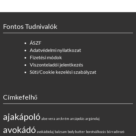
Fontos Tudnivalók
ÁSZF
Adatvédelmi nyilatkozat
Fizetési módok
Viszonteladói jelentkezés
Süti/Cookie kezelési szabályzat
Címkefelhő
ajakápoló
aloe vera
arckrém
arcápolás
argánolaj
avokádó
avokádóolaj
balzsam
body butter
borotválkozás
bőrradírozó