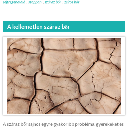
sejtregeneráló
,
szappan
,
száraz bőr
,
zsíros bőr
A kellemetlen száraz bőr
A száraz bőr sajnos egyre gyakoribb probléma, gyerekeket és