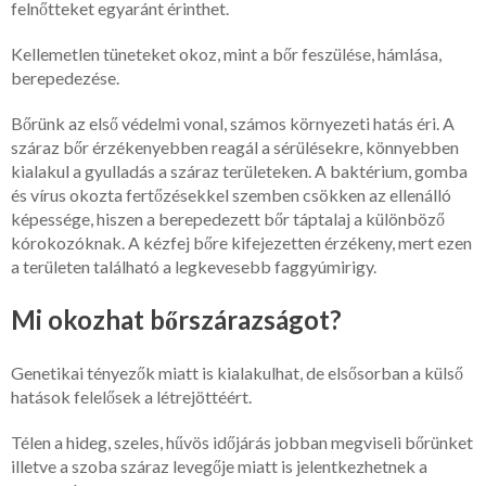
felnőtteket egyaránt érinthet.
Kellemetlen tüneteket okoz, mint a bőr feszülése, hámlása,
berepedezése.
Bőrünk az első védelmi vonal, számos környezeti hatás éri. A
száraz bőr érzékenyebben reagál a sérülésekre, könnyebben
kialakul a gyulladás a száraz területeken. A baktérium, gomba
és vírus okozta fertőzésekkel szemben csökken az ellenálló
képessége, hiszen a berepedezett bőr táptalaj a különböző
kórokozóknak. A kézfej bőre kifejezetten érzékeny, mert ezen
a területen található a legkevesebb faggyúmirigy.
Mi okozhat bőrszárazságot?
Genetikai tényezők miatt is kialakulhat, de elsősorban a külső
hatások felelősek a létrejöttéért.
Télen a hideg, szeles, hűvös időjárás jobban megviseli bőrünket
illetve a szoba száraz levegője miatt is jelentkezhetnek a