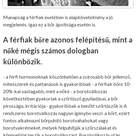
Manapság a férfiak esetében is alapkövetelmény a jó
megjelenés. Igaz ez a bőr ápoltsága esetén is.
A férfiak bőre azonos felépítésű, mint a
nőké mégis számos dologban
különbözik.
- a férfi hormonoknak köszönhetően a zsírosabb bőr jellemző,
mitesszerek és pattanások is gyakoribbak - a férfiak bőre 10-
20%-kal vastagabb, mint a nőké - a borotválkozás
következtében gyakoriak a szőrtüsző gyulladásai, a bőr
pirossága, irritációja - gyakoribbak a benőtt szőrtüszők is A
rendszeres borotválkozás nagyon igénybe veszi a bőrt, ezért
fontos alkalmazni bőrpuhító borotvahabokat vagy
borotvakrémeket, melyek felpuhítják a szőrszálakat és
könnyebbé teszik a borotválkozást. Borotválkozás után