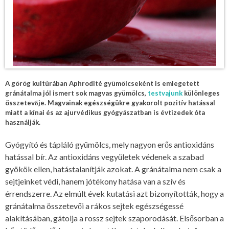
A görög kultúrában Aphrodité gyümölcseként is emlegetett
gránátalma jól ismert sok magvas gyümölcs,
testvajunk
különleges
összetevője. Magvainak egészségükre gyakorolt pozitív hatással
miatt a kínai és az ajurvédikus gyógyászatban is évtizedek óta
használják.
Gyógyító és tápláló gyümölcs, mely nagyon erős antioxidáns
hatással bír. Az antioxidáns vegyületek védenek a szabad
gyökök ellen, hatástalanítják azokat. A gránátalma nem csak a
sejtjeinket védi, hanem jótékony hatása van a szív és
érrendszerre. Az elmúlt évek kutatási azt bizonyították, hogy a
gránátalma összetevői a rákos sejtek egészségessé
alakításában, gátolja a rossz sejtek szaporodását. Elsősorban a