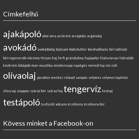
Címkefelhő
ajakápoló
aloe vera
arckrém
arcápolás
argánolaj
avokádó
avokádóolaj
balzsam
body butter
borotválkozás
bőrradírozó
bőrregeneráló
ekcéma
fényes haj
férfi
gránátalma
hajápolás
hialuronsav
hidratáló
kézkrém
lábápoló
man
masztika
mindennapi
napégés
normál haj
női
nők
olívaolaj
paraben mentes
relaxál
sampon
selymes
selymes tapintás
tengervíz
shea vaj
szappan
száraz bőr
száraz haj
testvaj
testápoló
tusfürdő
volcano
érzékeny
érzékeny bőr
Kövess minket a Facebook-on