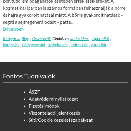
bőr, tüdő, emlődaganatok esetében értek el sikereket. A
kozmetikai iparban is számos formában felhasználják a bőrre
és hajra gyakorolt hatásai miatt. A bőrre gyakorolt hatásai: –
segíti a sejtregenerálódást – patta...
Bővebben
Kategória:
Blog
,
Összetevők
Címkézve:
antioxidáns
,
Aphrodité
,
bőrápolás
,
bőrregeneráló
,
gránátalma
,
száraz bőr
,
zsíros bőr
Fontos Tudnivalók
ÁSZF
Adatvédelmi nyilatkozat
Fizetési módok
Viszonteladói jelentkezés
Süti/Cookie kezelési szabályzat