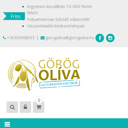
Skip
Ingyenes kiszállítás 10 000 forint
to
felett
Friss
content
Folyamatosan bővülő választék!
Viszonteladói kedvezmények
|
+36305968033
gorogoliva@gorogoliva.hu
GÖRÖG
Természetesen
0
OLÍVA
Krétáról