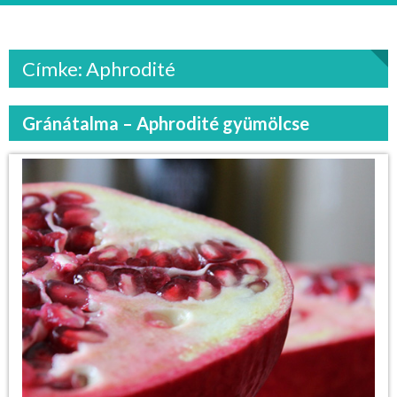
Címke: Aphrodité
Gránátalma – Aphrodité gyümölcse