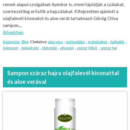
remek alapul szolgálnak ilyenkor is, mivel táplálják a szálakat,
szerkezetileg erősítik a hajszálakat. Kifejezetten ajánlott a
olajfalevél kivonatot és aloe verát tartalmazó Görög Olíva
sampon,...
Bővebben
Kategória:
Blog
Címkézve:
aloe vera
,
antioxidáns
,
gránátalma
,
hajhullás
,
hajmaszk
,
hajpakolás
,
hidratáló
,
olívaolaj
,
száraz fejbőr
,
száraz haj
Sampon száraz hajra olajfalevél kivonattal
és aloe verával