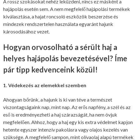
A rossz szokásokat nehéz leküzdeni, nincs ez másként a
hajápolás esetén sem. A nem megfelelő hajápolási termékek
kiválasztása, a hajat roncsoló eszközök beszerzése és
mindezek rendszertelen használata egyaránt hajunk
károsodásához vezet.
Hogyan orvosolható a sérült haj a
helyes hajápolás bevezetésével? Íme
pár tipp kedvenceink közül!
1. Védekezés az elemekkel szemben
Ahogyan bőrünk, a hajunk is ki van téve a természet
viszontagságaink nap, mint nap. Az erős napfény, a szél és az
eső is eredményezheti a haj szárazságát, ha nem óvjuk
megfelelően. Ahhoz, hogy a haj egy kis extra védelmet kapjon
hetente egyszer intenzív pakolásra vagy olajos kezelés van
szüksége. A megfelelő sampon, mint olívaolaj alapú termékek