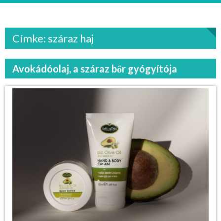
Címke: száraz haj
Avokádóolaj, a száraz bőr gyógyítója