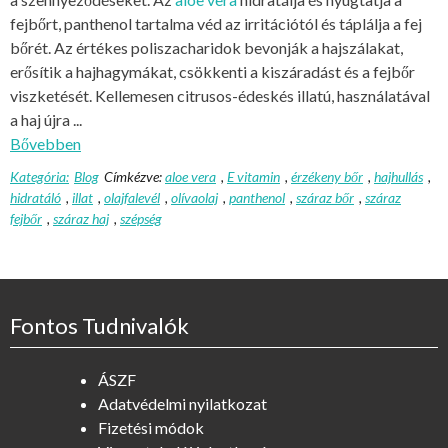
fejbőrt, panthenol tartalma véd az irritációtól és táplálja a fej
bőrét. Az értékes poliszacharidok bevonják a hajszálakat,
erősítik a hajhagymákat, csökkenti a kiszáradást és a fejbőr
viszketését. Kellemesen citrusos-édeskés illatú, használatával
a haj újra ...
Bővebben
Kategória:
Blog
Címkézve:
aloe vera
,
E vitamin
,
érzékeny bőr
,
hajhullás
,
hidratáló
,
illat
,
olajfalevél
,
olívaolaj
,
panthenol
,
száraz bőr
,
száraz
fejbőr
,
száraz haj
,
szépség
Fontos Tudnivalók
ÁSZF
Adatvédelmi nyilatkozat
Fizetési módok