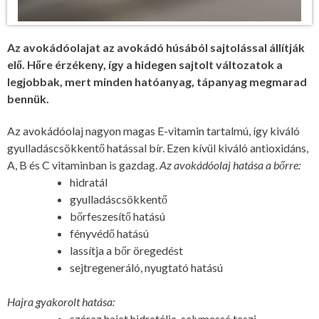
Az avokádóolajat az avokádó húsából sajtolással állítják
elő. Hőre érzékeny, így a hidegen sajtolt változatok a
legjobbak, mert minden hatóanyag, tápanyag megmarad
bennük.
Az avokádóolaj nagyon magas E-vitamin tartalmú, így kiváló
gyulladáscsökkentő hatással bír. Ezen kívül kiváló antioxidáns,
A, B és C vitaminban is gazdag.
Az avokádóolaj hatása a bőrre:
hidratál
gyulladáscsökkentő
bőrfeszesítő hatású
fényvédő hatású
lassítja a bőr öregedést
sejtregeneráló, nyugtató hatású
Hajra gyakorolt hatása:
száraz hajat hidratálja, selymessé teszi