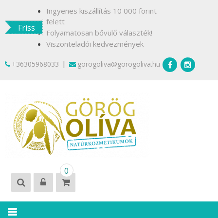
Skip
Ingyenes kiszállítás 10 000 forint
to
felett
Friss
content
Folyamatosan bővülő választék!
Viszonteladói kedvezmények
|
+36305968033
gorogoliva@gorogoliva.hu
GÖRÖG
Természetesen
0
OLÍVA
Krétáról