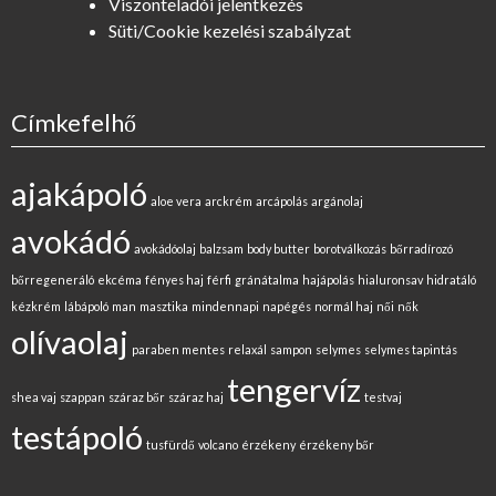
Viszonteladói jelentkezés
Süti/Cookie kezelési szabályzat
Címkefelhő
ajakápoló
aloe vera
arckrém
arcápolás
argánolaj
avokádó
avokádóolaj
balzsam
body butter
borotválkozás
bőrradírozó
bőrregeneráló
ekcéma
fényes haj
férfi
gránátalma
hajápolás
hialuronsav
hidratáló
kézkrém
lábápoló
man
masztika
mindennapi
napégés
normál haj
női
nők
olívaolaj
paraben mentes
relaxál
sampon
selymes
selymes tapintás
tengervíz
shea vaj
szappan
száraz bőr
száraz haj
testvaj
testápoló
tusfürdő
volcano
érzékeny
érzékeny bőr