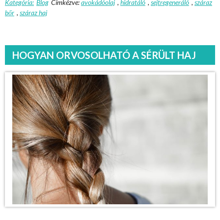
Kategória:
Blog
Címkézve:
avokádóolaj
,
hidratáló
,
sejtregeneráló
,
száraz
bőr
,
száraz haj
HOGYAN ORVOSOLHATÓ A SÉRÜLT HAJ