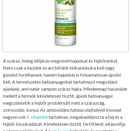
A száraz, hideg időjárás megviseli hajunkat és fejbőrünket.
Nem csak a kezünk és arcbőrünk hidratálására kell nagy
gondot fordítanunk, hanem hajunkat is folyamatosan ápolni
kell. A természetes hatóanyagokat tartalmazó megoldást
ajánlunk, ami natúr sampon száraz hajra. Mindennapi használat
mellett a termék kíméletesen tisztít, ápoló hatóanyagai
megszüntetik a fejbőr problémáit mint a szárazság,
zsírosodás, korpa. Az antioxidáns hatású olajfalevél kivonat
nagyon sok
E-vitamint
tartalmaz, megakadályozza a haj és a
fejbőr kiszáradását. Kíméletesen tisztít, fertőtlenít, eltávolítja
a szennyeződéseket. Az
aloe vera
hidratálja és nyugtatja a