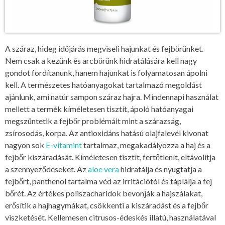
A száraz, hideg időjárás megviseli hajunkat és fejbőrünket.
Nem csak a kezünk és arcbőrünk hidratálására kell nagy
gondot fordítanunk, hanem hajunkat is folyamatosan ápolni
kell. A természetes hatóanyagokat tartalmazó megoldást
ajánlunk, ami natúr sampon száraz hajra. Mindennapi használat
mellett a termék kíméletesen tisztít, ápoló hatóanyagai
megszüntetik a fejbőr problémáit mint a szárazság,
zsírosodás, korpa. Az antioxidáns hatású olajfalevél kivonat
nagyon sok
E-vitamint
tartalmaz, megakadályozza a haj és a
fejbőr kiszáradását. Kíméletesen tisztít, fertőtlenít, eltávolítja
a szennyeződéseket. Az
aloe vera
hidratálja és nyugtatja a
fejbőrt, panthenol tartalma véd az irritációtól és táplálja a fej
bőrét. Az értékes poliszacharidok bevonják a hajszálakat,
erősítik a hajhagymákat, csökkenti a kiszáradást és a fejbőr
viszketését. Kellemesen citrusos-édeskés illatú, használatával