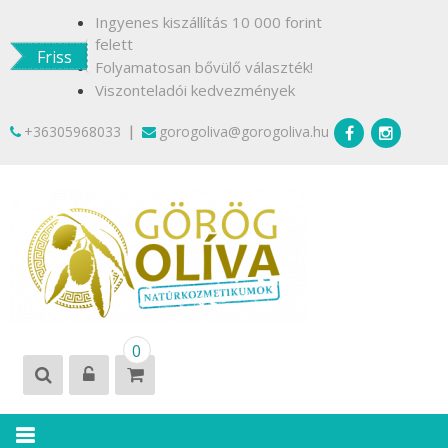
Skip
Ingyenes kiszállítás 10 000 forint
to
felett
Friss
content
Folyamatosan bővülő választék!
Viszonteladói kedvezmények
|
+36305968033
gorogoliva@gorogoliva.hu
GÖRÖG
Természetesen
0
OLÍVA
Krétáról