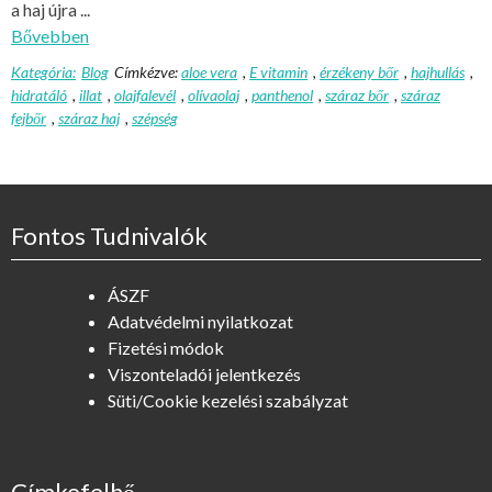
a haj újra ...
Bővebben
Kategória:
Blog
Címkézve:
aloe vera
,
E vitamin
,
érzékeny bőr
,
hajhullás
,
hidratáló
,
illat
,
olajfalevél
,
olívaolaj
,
panthenol
,
száraz bőr
,
száraz
fejbőr
,
száraz haj
,
szépség
Fontos Tudnivalók
ÁSZF
Adatvédelmi nyilatkozat
Fizetési módok
Viszonteladói jelentkezés
Süti/Cookie kezelési szabályzat
Címkefelhő