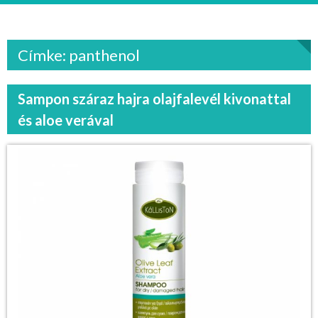
Címke: panthenol
Sampon száraz hajra olajfalevél kivonattal
és aloe verával