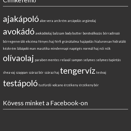
ajakápoló
aloe vera
arckrém
arcápolás
argánolaj
avokádó
avokádóolaj
balzsam
body butter
borotválkozás
bőrradírozó
bőrregeneráló
ekcéma
fényes haj
férfi
gránátalma
hajápolás
hialuronsav
hidratáló
kézkrém
lábápoló
man
masztika
mindennapi
napégés
normál haj
női
nők
olívaolaj
paraben mentes
relaxál
sampon
selymes
selymes tapintás
tengervíz
shea vaj
szappan
száraz bőr
száraz haj
testvaj
testápoló
tusfürdő
volcano
érzékeny
érzékeny bőr
Kövess minket a Facebook-on