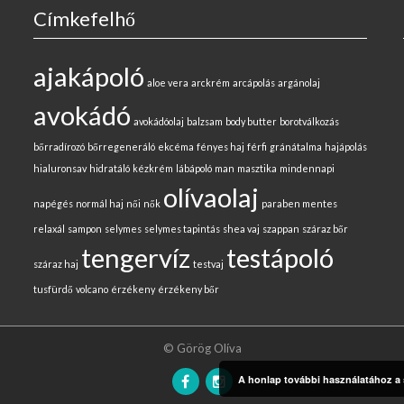
Címkefelhő
ajakápoló
aloe vera
arckrém
arcápolás
argánolaj
avokádó
avokádóolaj
balzsam
body butter
borotválkozás
bőrradírozó
bőrregeneráló
ekcéma
fényes haj
férfi
gránátalma
hajápolás
hialuronsav
hidratáló
kézkrém
lábápoló
man
masztika
mindennapi
olívaolaj
napégés
normál haj
női
nők
paraben mentes
relaxál
sampon
selymes
selymes tapintás
shea vaj
szappan
száraz bőr
tengervíz
testápoló
száraz haj
testvaj
tusfürdő
volcano
érzékeny
érzékeny bőr
© Görög Olíva
A honlap további használatához a s