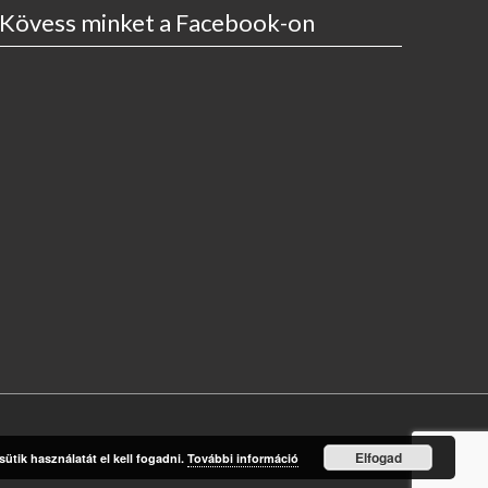
Kövess minket a Facebook-on
Elfogad
ütik használatát el kell fogadni.
További információ