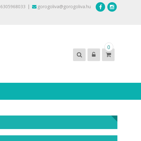
|
36305968033
gorogoliva@gorogoliva.hu
0