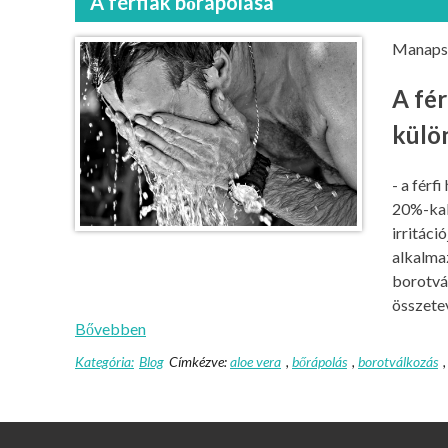
A férfiak bőrápolása
Manapság
A fér
külö
- a férf
20%-kal 
irritáci
alkalma
borotvál
összete
Bővebben
Kategória:
Blog
Címkézve:
aloe vera
,
bőrápolás
,
borotválkozás