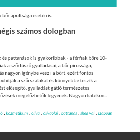
 bőr ápoltsága esetén is.
 mégis számos dologban
 és pattanások is gyakoribbak - a férfiak bőre 10-
 a szőrtüsző gyulladásai, a bőr pirossága,
ás nagyon igénybe veszi a bőrt, ezért fontos
hítják a szőrszálakat és könnyebbé teszik a
t elősegítő, gyulladást gátló természetes
tőzések megelőzhetők legyenek. Nagyon hatékon...
ló
,
kozmetikum
,
olíva
,
olívaolaj
,
pattanás
,
shea vaj
,
szappan