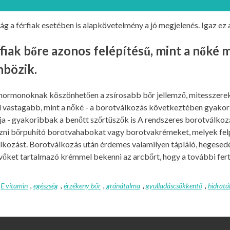
 a férfiak esetében is alapkövetelmény a jó megjelenés. Igaz ez a
fiak bőre azonos felépítésű, mint a nőké
nbözik.
i hormonoknak köszönhetően a zsírosabb bőr jellemző, mitesszerek
vastagabb, mint a nőké - a borotválkozás következtében gyakoriak
ója - gyakoribbak a benőtt szőrtüszők is A rendszeres borotválkoz
zni bőrpuhító borotvahabokat vagy borotvakrémeket, melyek felpu
kozást. Borotválkozás után érdemes valamilyen tápláló, hegesedés
vőket tartalmazó krémmel bekenni az arcbőrt, hogy a további fer
,
E vitamin
,
egészség
,
érzékeny bőr
,
gránátalma
,
gyulladáscsökkentő
,
hidratá