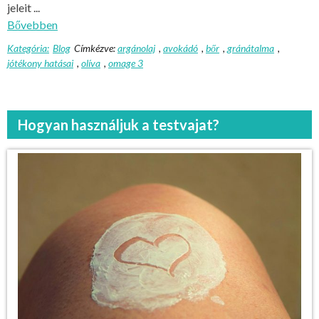
jeleit ...
Bővebben
Kategória:
Blog
Címkézve:
argánolaj
,
avokádó
,
bőr
,
gránátalma
,
jótékony hatásai
,
olíva
,
omage 3
Hogyan használjuk a testvajat?