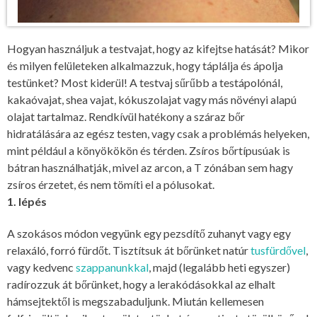
Hogyan használjuk a testvajat, hogy az kifejtse hatását? Mikor
és milyen felületeken alkalmazzuk, hogy táplálja és ápolja
testünket? Most kiderül! A testvaj sűrűbb a testápolónál,
kakaóvajat, shea vajat, kókuszolajat vagy más növényi alapú
olajat tartalmaz. Rendkívül hatékony a száraz bőr
hidratálására az egész testen, vagy csak a problémás helyeken,
mint például a könyökökön és térden. Zsíros bőrtípusúak is
bátran használhatják, mivel az arcon, a T zónában sem hagy
zsíros érzetet, és nem tömíti el a pólusokat.
1. lépés
A szokásos módon vegyünk egy pezsdítő zuhanyt vagy egy
relaxáló, forró fürdőt. Tisztítsuk át bőrünket natúr
tusfürdővel
,
vagy kedvenc
szappanunkkal
, majd (legalább heti egyszer)
radírozzuk át bőrünket, hogy a lerakódásokkal az elhalt
hámsejtektől is megszabaduljunk. Miután kellemesen