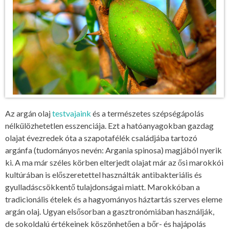
Az argán olaj
testvajaink
és a természetes szépségápolás
nélkülözhetetlen esszenciája. Ezt a hatóanyagokban gazdag
olajat évezredek óta a szapotafélék családjába tartozó
argánfa (tudományos nevén: Argania spinosa) magjából nyerik
ki. A ma már széles körben elterjedt olajat már az ősi marokkói
kultúrában is előszeretettel használták antibakteriális és
gyulladáscsökkentő tulajdonságai miatt. Marokkóban a
tradicionális ételek és a hagyományos háztartás szerves eleme
argán olaj. Ugyan elsősorban a gasztronómiában használják,
de sokoldalú értékeinek köszönhetően a bőr- és hajápolás