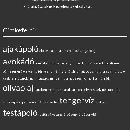
Süti/Cookie kezelési szabályzat
Címkefelhő
ajakápoló
aloe vera
arckrém
arcápolás
argánolaj
avokádó
avokádóolaj
balzsam
body butter
borotválkozás
bőrradírozó
bőrregeneráló
ekcéma
fényes haj
férfi
gránátalma
hajápolás
hialuronsav
hidratáló
kézkrém
lábápoló
man
masztika
mindennapi
napégés
normál haj
női
nők
olívaolaj
paraben mentes
relaxál
sampon
selymes
selymes tapintás
tengervíz
shea vaj
szappan
száraz bőr
száraz haj
testvaj
testápoló
tusfürdő
volcano
érzékeny
érzékeny bőr