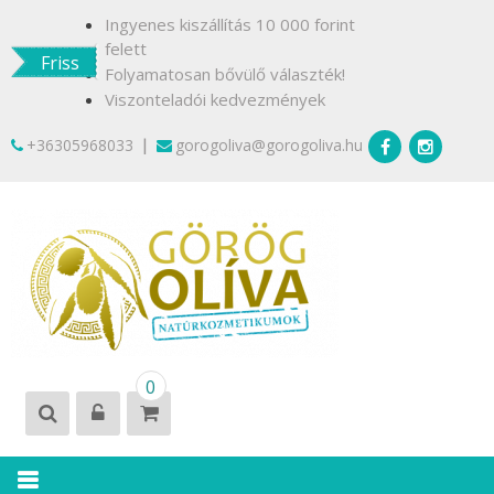
Skip
Ingyenes kiszállítás 10 000 forint
to
felett
Friss
content
Folyamatosan bővülő választék!
Viszonteladói kedvezmények
|
+36305968033
gorogoliva@gorogoliva.hu
GÖRÖG
Természetesen
0
OLÍVA
Krétáról