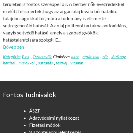
területén is fontos szereppel bír. A berber nők évezredekkel
ezelőtt felismerték, hogy az argán olaj kiváló bőrfiatalító
tulajdonságokkal bír, mára a tudomány is elismerte
sejtregeneráló hatását. Az olaj polifenol tartalma antioxidáns,
vagyis sejtvédő hatású, amely a szabad gyökök
hatástalanítására szolgál. E...
Bővebben
Kategória:
Blog
,
Összetevők
Címkézve:
akné
,
argán olaj
,
bőr
,
jótékony
hatásai
,
marokkói
,
pattanás
,
testvaj
,
vitamin
Fontos Tudnivalók
ÁSZF
Adatvédelmi nyilatkozat
Fizetési módok
Viszonteladói jelentkezés