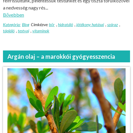
felfrissültünk, pihentessük testünket és egy tiszta törülközővel
a nedvesség nagy rés...
Bővebben
Kategória:
Blog
Címkézve:
bőr
,
hidratáló
,
jótékony hatásai
,
száraz
,
tápláló
,
testvaj
,
vitaminok
Argán olaj – a marokkói gyógyesszencia