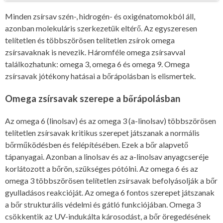
Minden zsírsav szén-, hidrogén- és oxigénatomokból áll,
azonban molekuláris szerkezetük eltérő. Az egyszeresen
telítetlen és többszörösen telítetlen zsírok omega
zsírsavaknak is nevezik. Háromféle omega zsírsavval
találkozhatunk: omega 3, omega 6 és omega 9. Omega
zsírsavak jótékony hatásai a bőrápolásban is elismertek.
Omega zsírsavak szerepe a bőrápolásban
Az omega 6 (linolsav) és az omega 3 (a-linolsav) többszörösen
telítetlen zsírsavak kritikus szerepet játszanak a normális
bőrműködésben és felépítésében. Ezek a bőr alapvető
tápanyagai. Azonban a linolsav és az a-linolsav anyagcseréje
korlátozott a bőrön, szükséges pótólni. Az omega 6 és az
omega 3 többszörösen telítetlen zsírsavak befolyásolják a bőr
gyulladásos reakcióját. Az omega 6 fontos szerepet játszanak
a bőr strukturális védelmi és gátló funkciójában. Omega 3
csökkentik az UV-indukálta károsodást, a bőr öregedésének