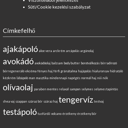
Süti/Cookie kezelési szabályzat
Címkefelhő
ajakápoló
aloe vera
arckrém
arcápolás
argánolaj
avokádó
avokádóolaj
balzsam
body butter
borotválkozás
bőrradírozó
bőrregeneráló
ekcéma
fényes haj
férfi
gránátalma
hajápolás
hialuronsav
hidratáló
kézkrém
lábápoló
man
masztika
mindennapi
napégés
normál haj
női
nők
olívaolaj
paraben mentes
relaxál
sampon
selymes
selymes tapintás
tengervíz
shea vaj
szappan
száraz bőr
száraz haj
testvaj
testápoló
tusfürdő
volcano
érzékeny
érzékeny bőr