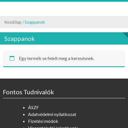
Kezdőlap
/ Szappanok
Szappanok
Egy termék se felelt meg a keresésnek.
Fontos Tudnivalók
ÁSZF
Adatvédelmi nyilatkozat
Fizetési módok
Viszonteladói jelentkezés