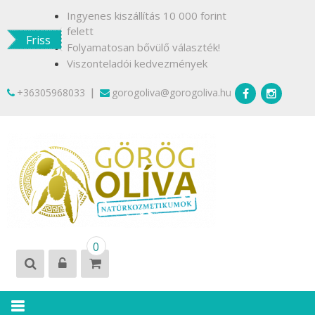
Skip
Ingyenes kiszállítás 10 000 forint
to
felett
Friss
content
Folyamatosan bővülő választék!
Viszonteladói kedvezmények
|
+36305968033
gorogoliva@gorogoliva.hu
GÖRÖG
Természetesen
0
OLÍVA
Krétáról