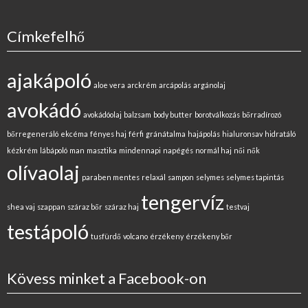
Címkefelhő
ajakápoló
aloe vera
arckrém
arcápolás
argánolaj
avokádó
avokádóolaj
balzsam
body butter
borotválkozás
bőrradírozó
bőrregeneráló
ekcéma
fényes haj
férfi
gránátalma
hajápolás
hialuronsav
hidratáló
kézkrém
lábápoló
man
masztika
mindennapi
napégés
normál haj
női
nők
olívaolaj
paraben mentes
relaxál
sampon
selymes
selymes tapintás
tengervíz
shea vaj
szappan
száraz bőr
száraz haj
testvaj
testápoló
tusfürdő
volcano
érzékeny
érzékeny bőr
Kövess minket a Facebook-on