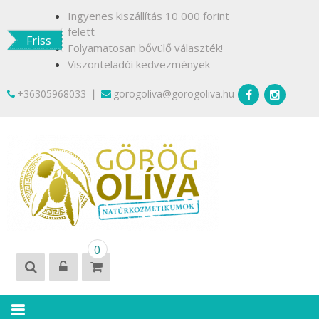
Skip
Ingyenes kiszállítás 10 000 forint
to
felett
Friss
content
Folyamatosan bővülő választék!
Viszonteladói kedvezmények
|
+36305968033
gorogoliva@gorogoliva.hu
GÖRÖG
Természetesen
0
OLÍVA
Krétáról