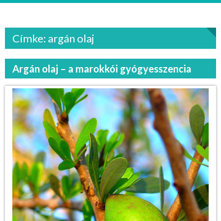
Címke: argán olaj
Argán olaj – a marokkói gyógyesszencia