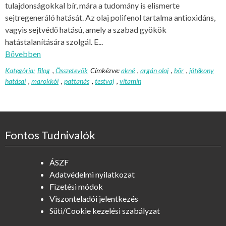
tulajdonságokkal bír, mára a tudomány is elismerte
sejtregeneráló hatását. Az olaj polifenol tartalma antioxidáns,
vagyis sejtvédő hatású, amely a szabad gyökök
hatástalanítására szolgál. E...
Bővebben
Kategória:
Blog
,
Összetevők
Címkézve:
akné
,
argán olaj
,
bőr
,
jótékony
hatásai
,
marokkói
,
pattanás
,
testvaj
,
vitamin
Fontos Tudnivalók
ÁSZF
Adatvédelmi nyilatkozat
Fizetési módok
Viszonteladói jelentkezés
Süti/Cookie kezelési szabályzat