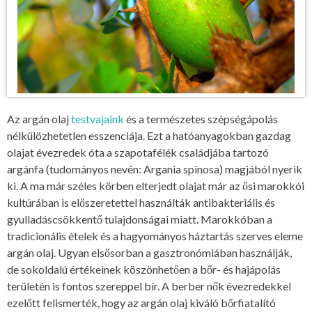
Az argán olaj
testvajaink
és a természetes szépségápolás
nélkülözhetetlen esszenciája. Ezt a hatóanyagokban gazdag
olajat évezredek óta a szapotafélék családjába tartozó
argánfa (tudományos nevén: Argania spinosa) magjából nyerik
ki. A ma már széles körben elterjedt olajat már az ősi marokkói
kultúrában is előszeretettel használták antibakteriális és
gyulladáscsökkentő tulajdonságai miatt. Marokkóban a
tradicionális ételek és a hagyományos háztartás szerves eleme
argán olaj. Ugyan elsősorban a gasztronómiában használják,
de sokoldalú értékeinek köszönhetően a bőr- és hajápolás
területén is fontos szereppel bír. A berber nők évezredekkel
ezelőtt felismerték, hogy az argán olaj kiváló bőrfiatalító