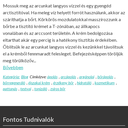
Mossuk meg az arcunkat langyos vízzel és egy gyengéd
arctisztítóval. Ha meleg víz helyett forrót használunk, akkor az
száríthatja a bőrt. Körkörös mozdulatokkal masszírozzunk a
bőrbe a tisztító krémet a T-zónában, az állkapocs
vonalában és az arccsont területén. A krém bedolgozása
eltarthat akár egy percig is a hatékony tisztítás érdekében.
Öblítsük le az arcunkat langyos vízzel és kezünkkel távolítsuk
el a krémből fennmaradt felesleget. Befejezésképpen töröljük
meg törülközőv...
Bővebben
Kategória:
Blog
Címkézve:
ápolás
,
arcápolás
,
argánolaj
,
bőrápolás
,
bőrregeneráló
,
éjszakai krém
,
érzékeny bőr
,
hidratáló
,
kozmetikum
,
pattanás
,
testvaj
,
tonizáló
,
zsíros bőr
Fontos Tudnivalók