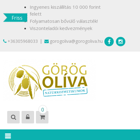
Skip
Ingyenes kiszállítás 10 000 forint
to
felett
Friss
content
Folyamatosan bővülő választék!
Viszonteladói kedvezmények
|
+36305968033
gorogoliva@gorogoliva.hu
GÖRÖG
Természetesen
0
OLÍVA
Krétáról