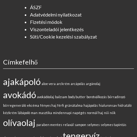
ÁSZF
Adatvédelmi nyilatkozat
Fizetési módok
Viszonteladói jelentkezés
Süti/Cookie kezelési szabályzat
Címkefelhő
ajakápoló
aloe vera
arckrém
arcápolás
argánolaj
avokádó
avokádóolaj
balzsam
body butter
borotválkozás
bőrradírozó
bőrregeneráló
ekcéma
fényes haj
férfi
gránátalma
hajápolás
hialuronsav
hidratáló
kézkrém
lábápoló
man
masztika
mindennapi
napégés
normál haj
női
nők
olívaolaj
paraben mentes
relaxál
sampon
selymes
selymes tapintás
tengervíz