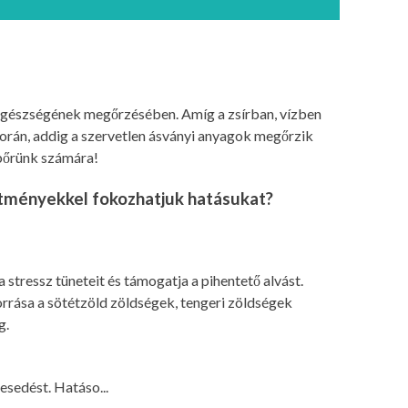
 egészségének megőrzésében. Amíg a zsírban, vízben
orán, addig a szervetlen ásványi anyagok megőrzik
bőrünk számára!
ítményekkel fokozhatjuk hatásukat?
 stressz tüneteit és támogatja a pihentető alvást.
orrása a sötétzöld zöldségek, tengeri zöldségek
g.
esedést. Hatáso...