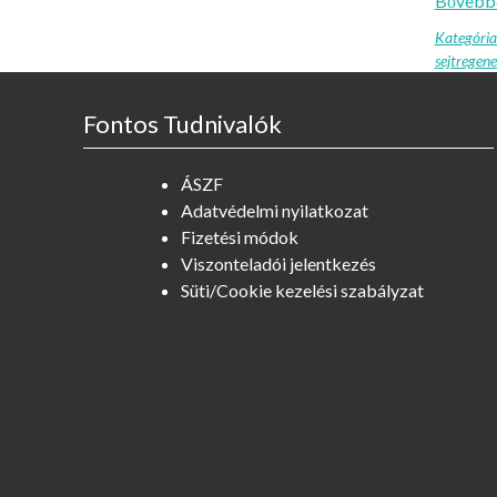
Bővebb
Kategória
sejtregene
Fontos Tudnivalók
ÁSZF
Adatvédelmi nyilatkozat
Fizetési módok
Viszonteladói jelentkezés
Süti/Cookie kezelési szabályzat