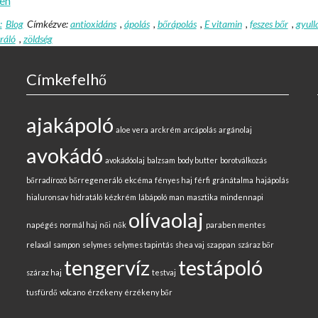
en
:
Blog
Címkézve:
antioxidáns
,
ápolás
,
bőrápolás
,
E vitamin
,
feszes bőr
,
gyull
ráló
,
zöldség
Címkefelhő
ajakápoló
aloe vera
arckrém
arcápolás
argánolaj
avokádó
avokádóolaj
balzsam
body butter
borotválkozás
bőrradírozó
bőrregeneráló
ekcéma
fényes haj
férfi
gránátalma
hajápolás
hialuronsav
hidratáló
kézkrém
lábápoló
man
masztika
mindennapi
olívaolaj
napégés
normál haj
női
nők
paraben mentes
relaxál
sampon
selymes
selymes tapintás
shea vaj
szappan
száraz bőr
tengervíz
testápoló
száraz haj
testvaj
tusfürdő
volcano
érzékeny
érzékeny bőr