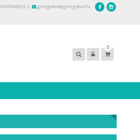
|
36305968033
gorogoliva@gorogoliva.hu
0