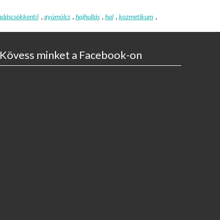
adáscsökkentő
,
gyümölcs
,
hajhullás
,
hal
,
kozmetikum
,
Kövess minket a Facebook-on