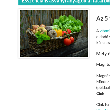
Esszenciális ásványi anyagok a fiatal bő
Az 5 
A
vitam
oldódó 
kémiai 
Mely é
Magné
Magnéziu
Mindez h
(például
Cink
Cink ter