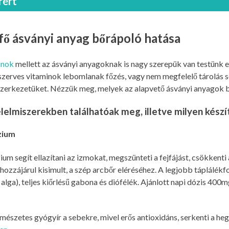
rért
fő ásványi anyag bőrápoló hatása
inok
mellett az ásványi anyagoknak is nagy szerepük van testünk
szerves vitaminok lebomlanak főzés, vagy nem megfelelő tárolás s
szerkezetüket. Nézzük meg, melyek az alapvető ásványi anyagok 
lelmiszerekben találhatóak meg, illetve milyen kész
zium
m segít ellazítani az izmokat, megszünteti a fejfájást, csökkenti a
ozzájárul kisimult, a szép arcbőr eléréséhez. A legjobb táplálékf
 alga), teljes kiőrlésű gabona és diófélék. Ajánlott napi dózis 400m
mészetes gyógyír a sebekre, mivel erős antioxidáns, serkenti a heg