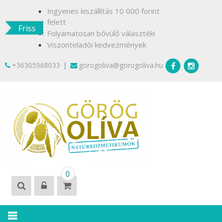
Skip
Ingyenes kiszállítás 10 000 forint
to
felett
Friss
content
Folyamatosan bővülő választék!
Viszonteladói kedvezmények
|
+36305968033
gorogoliva@gorogoliva.hu
GÖRÖG
Természetesen
0
OLÍVA
Krétáról