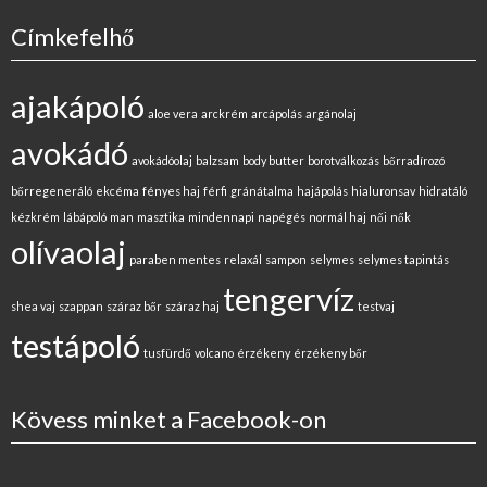
Címkefelhő
ajakápoló
aloe vera
arckrém
arcápolás
argánolaj
avokádó
avokádóolaj
balzsam
body butter
borotválkozás
bőrradírozó
bőrregeneráló
ekcéma
fényes haj
férfi
gránátalma
hajápolás
hialuronsav
hidratáló
kézkrém
lábápoló
man
masztika
mindennapi
napégés
normál haj
női
nők
olívaolaj
paraben mentes
relaxál
sampon
selymes
selymes tapintás
tengervíz
shea vaj
szappan
száraz bőr
száraz haj
testvaj
testápoló
tusfürdő
volcano
érzékeny
érzékeny bőr
Kövess minket a Facebook-on