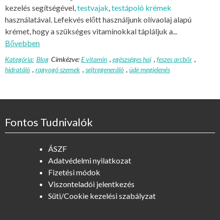
kezelés segítségével,
testvajak
,
testápoló krémek
használatával. Lefekvés előtt használjunk olívaolaj alapú
krémet, hogy a szükséges vitaminokkal tápláljuk a...
Bővebben
Kategória:
Blog
Címkézve:
E vitamin
,
egészséges haj
,
feszes arcbőr
,
hidratáló
,
ragyogó szemek
,
sejtregeneráló
,
üde megjelenés
Fontos Tudnivalók
ÁSZF
Adatvédelmi nyilatkozat
Fizetési módok
Viszonteladói jelentkezés
Süti/Cookie kezelési szabályzat