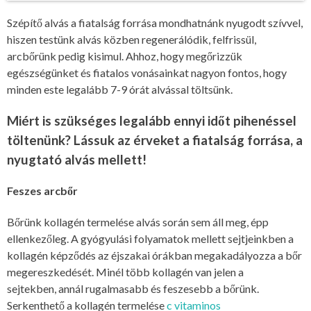
Szépítő alvás a fiatalság forrása mondhatnánk nyugodt szívvel,
hiszen testünk alvás közben regenerálódik, felfrissül,
arcbőrünk pedig kisimul. Ahhoz, hogy megőrizzük
egészségünket és fiatalos vonásainkat nagyon fontos, hogy
minden este legalább 7-9 órát alvással töltsünk.
Miért is szükséges legalább ennyi időt pihenéssel
töltenünk? Lássuk az érveket a fiatalság forrása, a
nyugtató alvás mellett!
Feszes arcbőr
Bőrünk kollagén termelése alvás során sem áll meg, épp
ellenkezőleg. A gyógyulási folyamatok mellett sejtjeinkben a
kollagén képződés az éjszakai órákban megakadályozza a bőr
megereszkedését. Minél több kollagén van jelen a
sejtekben, annál rugalmasabb és feszesebb a bőrünk.
Serkenthető a kollagén termelése
c vitaminos