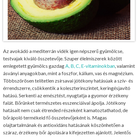
Az avokádó a mediterrán vidék igen népszerű gyümölcse,
testvajak kiváló összetevője. Szuper élelmiszerek között
emlegetett gyümölcs gazdag
A, B, C, E-vitaminokban
, valamint
ásványi anyagokban, mint a foszfor, kálium, vas és magnézium.
Többszörösen telítetlen zsírsavai jótékony hatásúak a szív- és
érrendszerre, csökkentik a koleszterinszintet, keringésjavító
hatású. Serkenti az emésztést, nyugtatja a gyomor érzékeny
falát. Bőrünket természetes esszenciáival ápolja. Jótékony
hatásait nem csak étrended részeként kamatoztathatod, de
bőrápoló termékeid fő összetevőjeként is. Magas
olajtartalmának és antioxidáns hatásának köszönhetően a
száraz, érzékeny bőr ápolására kifejezetten ajánlott. Jelentős