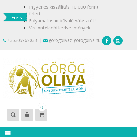
Skip
Ingyenes kiszállítás 10 000 forint
to
felett
Friss
content
Folyamatosan bővülő választék!
Viszonteladói kedvezmények
|
+36305968033
gorogoliva@gorogoliva.hu
GÖRÖG
Természetesen
0
OLÍVA
Krétáról