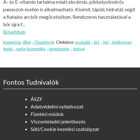
A- és E-vitamin tartalma miatt ekcémás, pikkelysömörös
panaszok esetén is alkalmazható. Kisimít, táplál, hidratál, segít
a fiatalos arcbőr megőrzésében. Rendszeres használatával a
bőr újra f...
Bővebben
Kategória:
Blog
,
Összetevők
Címkézve:
avokádó
,
bőr
,
haj
,
jótékonyan
hatás
,
natúr kozmetika
,
természetes
,
testvaj
Fontos Tudnivalók
ÁSZF
Adatvédelmi nyilatkozat
Fizetési módok
Viszonteladói jelentkezés
Süti/Cookie kezelési szabályzat