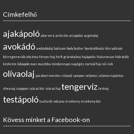
Címkefelhő
ajakápoló
aloe vera
arckrém
arcápolás
argánolaj
avokádó
avokádóolaj
balzsam
body butter
borotválkozás
bőrradírozó
bőrregeneráló
ekcéma
fényes haj
férfi
gránátalma
hajápolás
hialuronsav
hidratáló
kézkrém
lábápoló
man
masztika
mindennapi
napégés
normál haj
női
nők
olívaolaj
paraben mentes
relaxál
sampon
selymes
selymes tapintás
tengervíz
shea vaj
szappan
száraz bőr
száraz haj
testvaj
testápoló
tusfürdő
volcano
érzékeny
érzékeny bőr
Kövess minket a Facebook-on