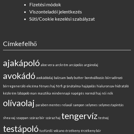
Fizetési módok
Viszonteladói jelentkezés
Süti/Cookie kezelési szabályzat
Címkefelhő
ajakápoló
aloe vera
arckrém
arcápolás
argánolaj
avokádó
avokádóolaj
balzsam
body butter
borotválkozás
bőrradírozó
bőrregeneráló
ekcéma
fényes haj
férfi
gránátalma
hajápolás
hialuronsav
hidratáló
kézkrém
lábápoló
man
masztika
mindennapi
napégés
normál haj
női
nők
olívaolaj
paraben mentes
relaxál
sampon
selymes
selymes tapintás
tengervíz
shea vaj
szappan
száraz bőr
száraz haj
testvaj
testápoló
tusfürdő
volcano
érzékeny
érzékeny bőr