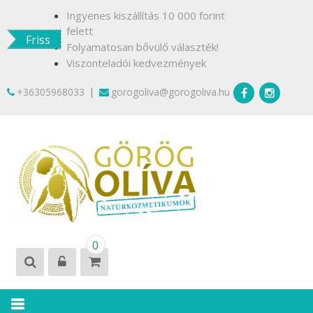
Skip
Ingyenes kiszállítás 10 000 forint
to
felett
Friss
content
Folyamatosan bővülő választék!
Viszonteladói kedvezmények
|
+36305968033
gorogoliva@gorogoliva.hu
GÖRÖG
Természetesen
0
OLÍVA
Krétáról