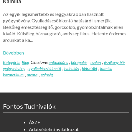
Kamilla
Az egyik legismertebb és leggyakrabban használt
gyógynövény. Gyulladáscsökkentő hatásáról ismerjük.
Belsőleg emésztéssegítő, görcsoldó, gyomobántalmak ellen
kiváló. Külsőleg bőrnyugtató, antiszeptikus. Hetente érdemes
arcunkat a ka...
Bővebben
Kategória:
Blog
Címkézve:
antioxidáns
,
bőrápolás
,
csalán
,
érzékeny bőr
,
gyógynövény
,
gyulladáscsökkentő
,
hajhullás
,
hidratáló
,
kamilla
,
kozmetikum
,
menta
,
szépség
Fontos Tudnivalók
ÁSZF
Adatvédelmi nyilatkozat