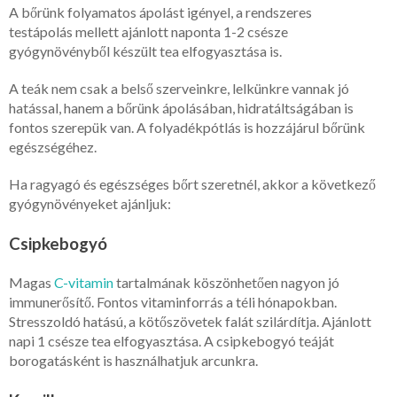
A bőrünk folyamatos ápolást igényel, a rendszeres
testápolás mellett ajánlott naponta 1-2 csésze
gyógynövényből készült tea elfogyasztása is.
A teák nem csak a belső szerveinkre, lelkünkre vannak jó
hatással, hanem a bőrünk ápolásában, hidratáltságában is
fontos szerepük van. A folyadékpótlás is hozzájárul bőrünk
egészségéhez.
Ha ragyagó és egészséges bőrt szeretnél, akkor a következő
gyógynövényeket ajánljuk:
Csipkebogyó
Magas
C-vitamin
tartalmának köszönhetően nagyon jó
immunerősítő. Fontos vitaminforrás a téli hónapokban.
Stresszoldó hatású, a kötőszövetek falát szilárdítja. Ajánlott
napi 1 csésze tea elfogyasztása. A csipkebogyó teáját
borogatásként is használhatjuk arcunkra.