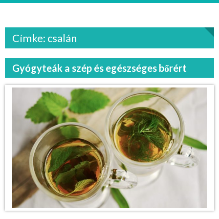
Címke: csalán
Gyógyteák a szép és egészséges bőrért