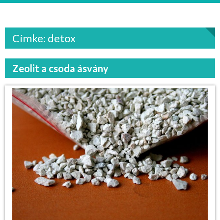
Címke: detox
Zeolit a csoda ásvány