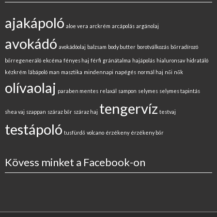
ajakápoló
aloe vera
arckrém
arcápolás
argánolaj
avokádó
avokádóolaj
balzsam
body butter
borotválkozás
bőrradírozó
bőrregeneráló
ekcéma
fényes haj
férfi
gránátalma
hajápolás
hialuronsav
hidratáló
kézkrém
lábápoló
man
masztika
mindennapi
napégés
normál haj
női
nők
olívaolaj
paraben mentes
relaxál
sampon
selymes
selymes tapintás
tengervíz
shea vaj
szappan
száraz bőr
száraz haj
testvaj
testápoló
tusfürdő
volcano
érzékeny
érzékeny bőr
Kövess minket a Facebook-on