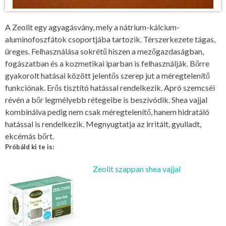
A Zeolit egy agyagásvány, mely a nátrium-kálcium-
aluminofoszfátok csoportjába tartozik. Térszerkezete tágas,
üreges. Felhasználása sokrétű hiszen a mezőgazdaságban,
fogászatban és a kozmetikai iparban is felhasználják. Bőrre
gyakorolt hatásai között jelentős szerep jut a méregtelenítő
funkciónak. Erős tisztító hatással rendelkezik. Apró szemcséi
révén a bőr legmélyebb rétegeibe is beszívódik. Shea vajjal
kombinálva pedig nem csak méregtelenítő, hanem hidratáló
hatással is rendelkezik. Megnyugtatja az irritált, gyulladt,
ekcémás bőrt.
Próbáld ki te is:
Zeolit szappan shea vajjal