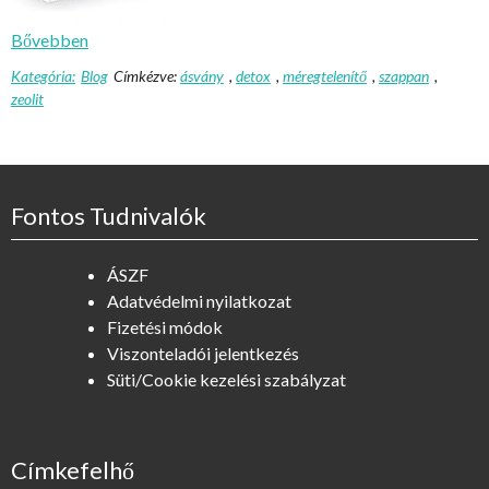
Bővebben
Kategória:
Blog
Címkézve:
ásvány
,
detox
,
méregtelenítő
,
szappan
,
zeolit
Fontos Tudnivalók
ÁSZF
Adatvédelmi nyilatkozat
Fizetési módok
Viszonteladói jelentkezés
Süti/Cookie kezelési szabályzat
Címkefelhő