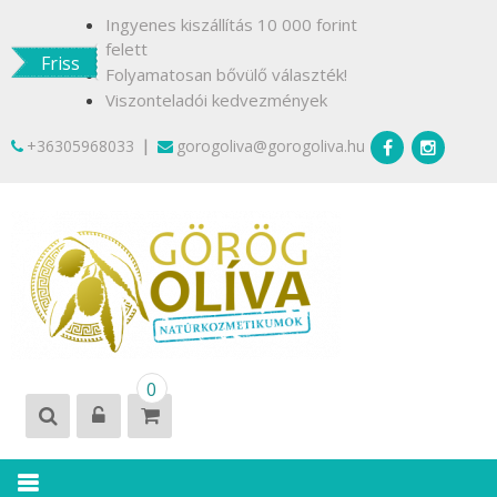
Skip
Ingyenes kiszállítás 10 000 forint
to
felett
Friss
content
Folyamatosan bővülő választék!
Viszonteladói kedvezmények
|
+36305968033
gorogoliva@gorogoliva.hu
GÖRÖG
Természetesen
0
OLÍVA
Krétáról