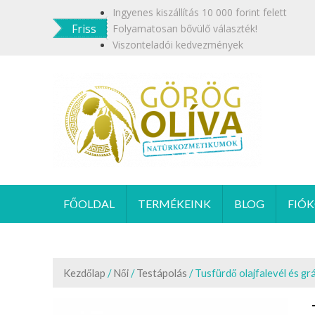
Skip
Ingyenes kiszállítás 10 000 forint felett
to
Friss
Folyamatosan bővülő választék!
content
Viszonteladói kedvezmények
GÖR
Termész
FŐOLDAL
TERMÉKEINK
BLOG
FIÓ
Kezdőlap
/
Női
/
Testápolás
/ Tusfürdő olajfalevél és gr