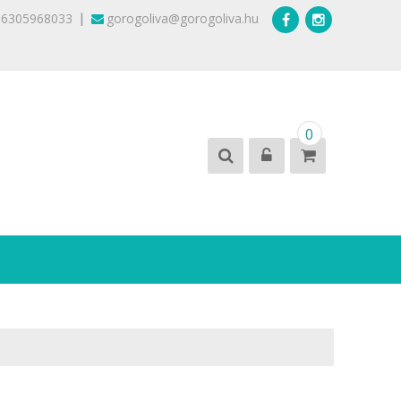
|
36305968033
gorogoliva@gorogoliva.hu
0