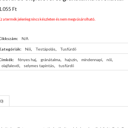
1.055
Ft
Ez a termék jelenleg nincs készleten és nem megvásárolható.
Cikkszám:
N/A
Kategóriák:
Női
,
Testápolás
,
Tusfürdő
Címkék:
fényes haj
,
gránátalma
,
hajszín
,
mindennapi
,
női
,
olajfalevél
,
selymes tapintás
,
tusfürdő
0)