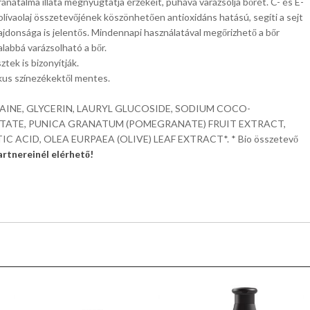
ránátalma illata megnyugtatja érzékeit, puhává varázsolja bőrét. C- és E-
 olívaolaj összetevőjének köszönhetően antioxidáns hatású, segíti a sejt
lajdonsága is jelentős. Mindennapi használatával megőrizhető a bőr
labbá varázsolható a bőr.
ztek is bizonyítják.
tikus színezékektől mentes.
AINE, GLYCERIN, LAURYL GLUCOSIDE, SODIUM COCO-
TATE, PUNICA GRANATUM (POMEGRANATE) FRUIT EXTRACT,
 ACID, OLEA EURPAEA (OLIVE) LEAF EXTRACT*. * Bio összetevő
rtnereinél elérhető!