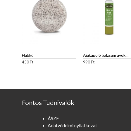
Habkő
Ajakápoló balzsam avokádóolajjal
450
Ft
990
Ft
Fontos Tudnivalók
ÁSZF
Adatvédelmi nyilatkozat