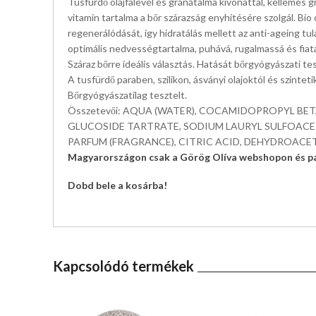
Tusfürdő olajfalevél és gránátalma kivonattal, kellemes g
vitamin tartalma a bőr szárazság enyhítésére szolgál. Bio
regenerálódását, így hidratálás mellett az anti-ageing tu
optimális nedvességtartalma, puhává, rugalmassá és fiata
Száraz bőrre ideális választás. Hatását bőrgyógyászati tes
A tusfürdő paraben, szilikon, ásványi olajoktól és szinte
Bőrgyógyászatilag tesztelt.
Összetevői: AQUA (WATER), COCAMIDOPROPYL BET
GLUCOSIDE TARTRATE, SODIUM LAURYL SULFOACE
PARFUM (FRAGRANCE), CITRIC ACID, DEHYDROACETIC
Magyarországon csak a Görög Olíva webshopon és pa
Dobd bele a kosárba!
Kapcsolódó termékek