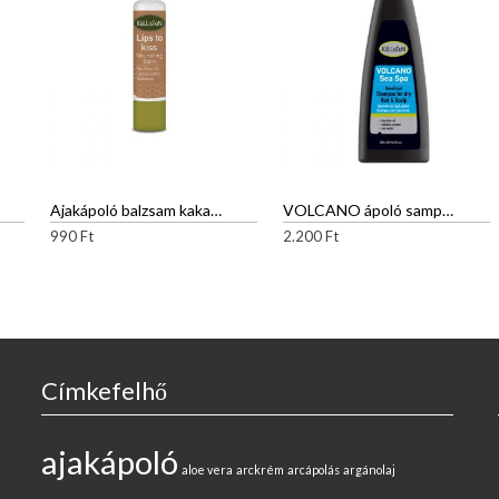
Ajakápoló balzsam kakaóvajjal
VOLCANO ápoló sampon száraz, töredezett hajra
990
Ft
2.200
Ft
Címkefelhő
ajakápoló
aloe vera
arckrém
arcápolás
argánolaj