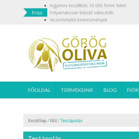
Skip
Ingyenes kiszállítás 10 000 forint felett
to
Friss
Folyamatosan bővülő választék!
content
Viszonteladói kedvezmények
GÖR
Termész
FŐOLDAL
TERMÉKEINK
BLOG
FIÓ
Kezdőlap
/
Női
/ Testápolás
Testápolás