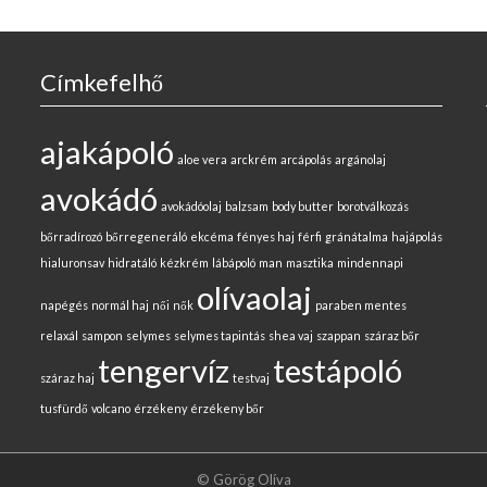
Címkefelhő
ajakápoló
aloe vera
arckrém
arcápolás
argánolaj
avokádó
avokádóolaj
balzsam
body butter
borotválkozás
bőrradírozó
bőrregeneráló
ekcéma
fényes haj
férfi
gránátalma
hajápolás
hialuronsav
hidratáló
kézkrém
lábápoló
man
masztika
mindennapi
olívaolaj
napégés
normál haj
női
nők
paraben mentes
relaxál
sampon
selymes
selymes tapintás
shea vaj
szappan
száraz bőr
tengervíz
testápoló
száraz haj
testvaj
tusfürdő
volcano
érzékeny
érzékeny bőr
© Görög Olíva