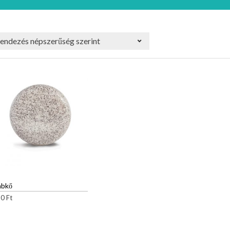
abkő
50
Ft