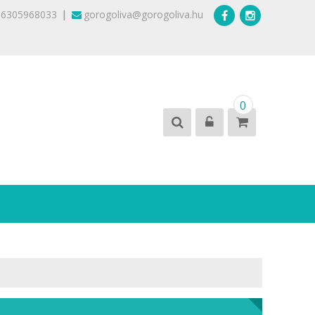
|
36305968033
gorogoliva@gorogoliva.hu
0