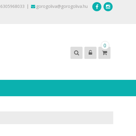
|
36305968033
gorogoliva@gorogoliva.hu
0