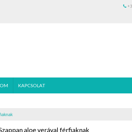
+
ÖG OLÍVA
etesen Krétáról
KOM
KAPCSOLAT
fiaknak
Szappan aloe verával férfiaknak