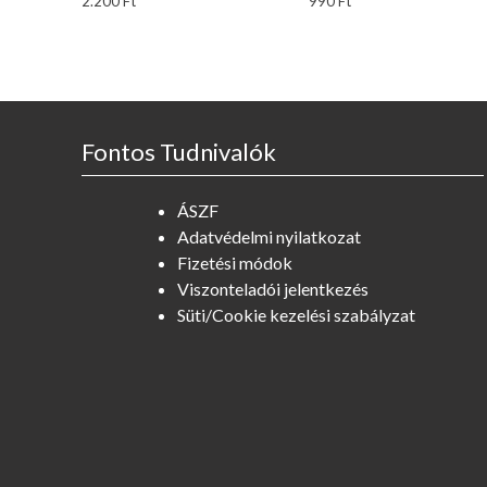
2.200
Ft
990
Ft
Fontos Tudnivalók
ÁSZF
Adatvédelmi nyilatkozat
Fizetési módok
Viszonteladói jelentkezés
Süti/Cookie kezelési szabályzat