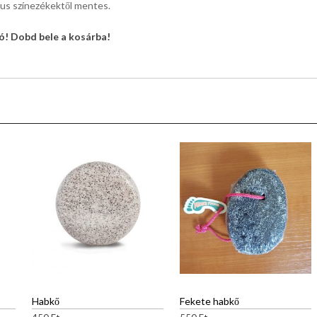
ikus színezékektől mentes.
! Dobd bele a kosárba!
Habkő
Fekete habkő