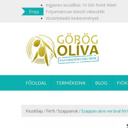
Skip
Ingyenes kiszállítás 10 000 forint felett
to
Friss
Folyamatosan bővülő választék!
content
Viszonteladói kedvezmények
GÖR
Termész
FŐOLDAL
TERMÉKEINK
BLOG
FIÓ
Kezdőlap
/
Férfi
/
Szappanok
/ Szappan aloe verával fér