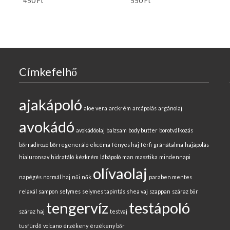
450
Ft
550
Ft
Címkefelhő
ajakápoló
aloe vera
arckrém
arcápolás
argánolaj
avokádó
avokádóolaj
balzsam
body butter
borotválkozás
bőrradírozó
bőrregeneráló
ekcéma
fényes haj
férfi
gránátalma
hajápolás
hialuronsav
hidratáló
kézkrém
lábápoló
man
masztika
mindennapi
olívaolaj
napégés
normál haj
női
nők
paraben mentes
relaxál
sampon
selymes
selymes tapintás
shea vaj
szappan
száraz bőr
tengervíz
testápoló
száraz haj
testvaj
tusfürdő
volcano
érzékeny
érzékeny bőr