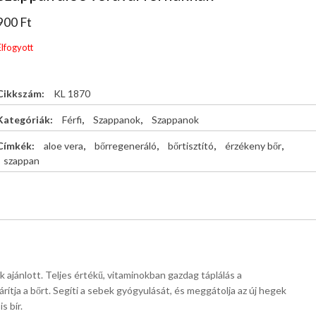
900
Ft
Elfogyott
Cikkszám:
KL 1870
Kategóriák:
Férfi
,
Szappanok
,
Szappanok
Címkék:
aloe vera
,
bőrregeneráló
,
bőrtisztító
,
érzékeny bőr
,
szappan
nak ajánlott. Teljes értékű, vitaminokban gazdag táplálás a
rítja a bőrt. Segíti a sebek gyógyulását, és meggátolja az új hegek
s bír.