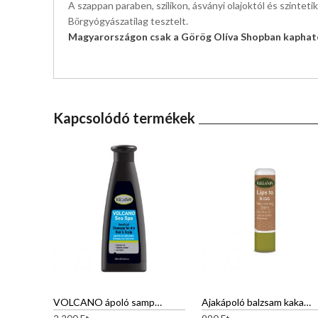
A szappan paraben, szilikon, ásványi olajoktól és szintet
Bőrgyógyászatilag tesztelt.
Magyarországon csak a Görög Olíva Shopban kapható
Kapcsolódó termékek
VOLCANO ápoló sampon száraz, töredezett hajra
Ajakápoló balzsam kakaóvajjal