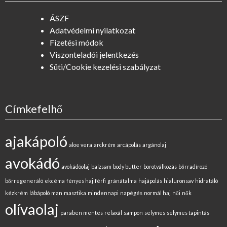
ÁSZF
Adatvédelmi nyilatkozat
Fizetési módok
Viszonteladói jelentkezés
Süti/Cookie kezelési szabályzat
Címkefelhő
ajakápoló
aloe vera
arckrém
arcápolás
argánolaj
avokádó
avokádóolaj
balzsam
body butter
borotválkozás
bőrradírozó
bőrregeneráló
ekcéma
fényes haj
férfi
gránátalma
hajápolás
hialuronsav
hidratáló
kézkrém
lábápoló
man
masztika
mindennapi
napégés
normál haj
női
nők
olívaolaj
paraben mentes
relaxál
sampon
selymes
selymes tapintás