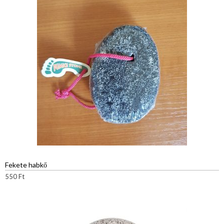
Fekete habkő
550
Ft