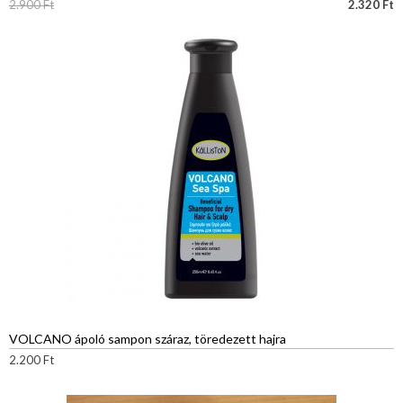
2.900
Ft
2.320
Ft
VOLCANO ápoló sampon száraz, töredezett hajra
2.200
Ft