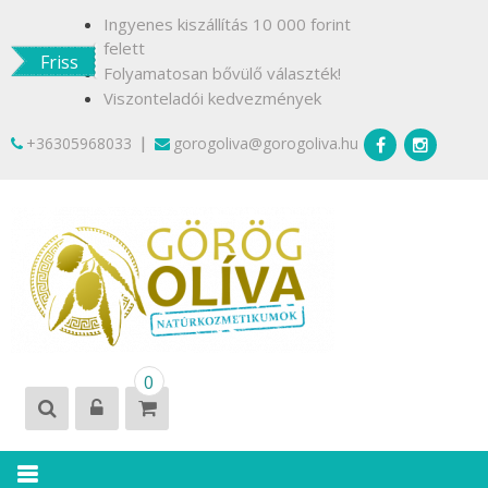
Skip
Ingyenes kiszállítás 10 000 forint
to
felett
Friss
content
Folyamatosan bővülő választék!
Viszonteladói kedvezmények
|
+36305968033
gorogoliva@gorogoliva.hu
GÖRÖG
Természetesen
0
OLÍVA
Krétáról