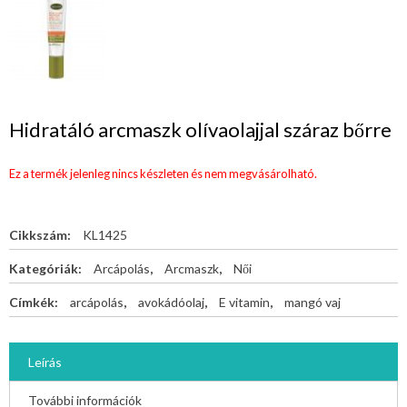
Hidratáló arcmaszk olívaolajjal száraz bőrre
Ez a termék jelenleg nincs készleten és nem megvásárolható.
Cikkszám:
KL1425
Kategóriák:
Arcápolás
,
Arcmaszk
,
Női
Címkék:
arcápolás
,
avokádóolaj
,
E vitamin
,
mangó vaj
Leírás
További információk