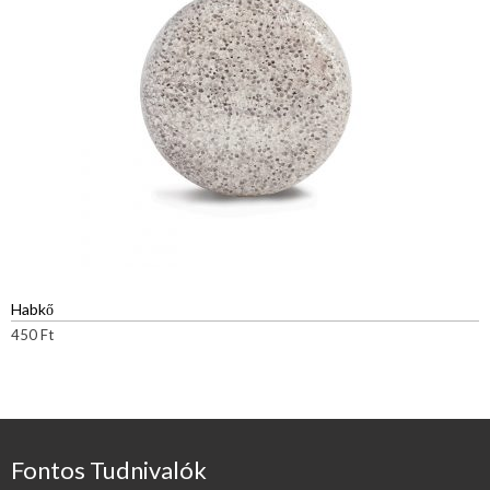
Habkő
450
Ft
Fontos Tudnivalók