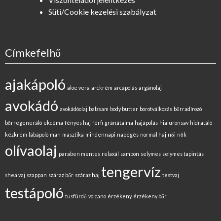
Süti/Cookie kezelési szabályzat
Címkefelhő
ajakápoló
aloe vera
arckrém
arcápolás
argánolaj
avokádó
avokádóolaj
balzsam
body butter
borotválkozás
bőrradírozó
bőrregeneráló
ekcéma
fényes haj
férfi
gránátalma
hajápolás
hialuronsav
hidratáló
kézkrém
lábápoló
man
masztika
mindennapi
napégés
normál haj
női
nők
olívaolaj
paraben mentes
relaxál
sampon
selymes
selymes tapintás
tengervíz
shea vaj
szappan
száraz bőr
száraz haj
testvaj
testápoló
tusfürdő
volcano
érzékeny
érzékeny bőr