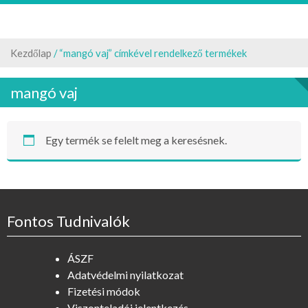
Kezdőlap
/ “mangó vaj” címkével rendelkező termékek
mangó vaj
Egy termék se felelt meg a keresésnek.
Fontos Tudnivalók
ÁSZF
Adatvédelmi nyilatkozat
Fizetési módok
Viszonteladói jelentkezés