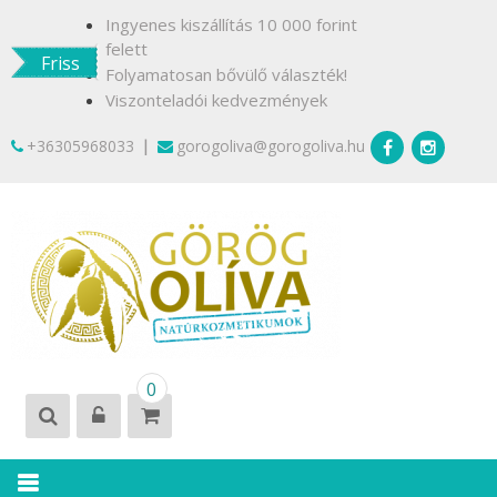
Skip
Ingyenes kiszállítás 10 000 forint
to
felett
Friss
content
Folyamatosan bővülő választék!
Viszonteladói kedvezmények
|
+36305968033
gorogoliva@gorogoliva.hu
GÖRÖG
Természetesen
0
OLÍVA
Krétáról