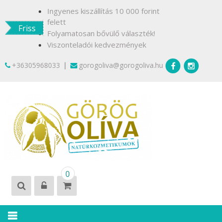
Skip
Ingyenes kiszállítás 10 000 forint
to
felett
Friss
content
Folyamatosan bővülő választék!
Viszonteladói kedvezmények
|
+36305968033
gorogoliva@gorogoliva.hu
GÖRÖG
Természetesen
0
OLÍVA
Krétáról