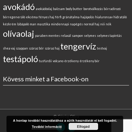
avokádó
avokádóolaj
balzsam
body butter
borotválkozás
bőrradírozó
bőrregeneráló
ekcéma
fényes haj
férfi
gránátalma
hajápolás
hialuronsav
hidratáló
kézkrém
lábápoló
man
masztika
mindennapi
napégés
normál haj
női
nők
olívaolaj
paraben mentes
relaxál
sampon
selymes
selymes tapintás
tengervíz
shea vaj
szappan
száraz bőr
száraz haj
testvaj
testápoló
tusfürdő
volcano
érzékeny
érzékeny bőr
Kövess minket a Facebook-on
© Görög Olíva
A honlap további használatához a sütik használatát el kell fogadni.
Elfogad
További információ