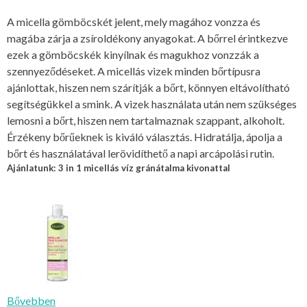
A micella gömböcskét jelent, mely magához vonzza és
magába zárja a zsíroldékony anyagokat. A bőrrel érintkezve
ezek a gömböcskék kinyílnak és magukhoz vonzzák a
szennyeződéseket. A micellás vizek minden bőrtípusra
ajánlottak, hiszen nem szárítják a bőrt, könnyen eltávolítható
segítségükkel a smink. A vizek használata után nem szükséges
lemosni a bőrt, hiszen nem tartalmaznak szappant, alkoholt.
Érzékeny bőrűeknek is kiváló választás. Hidratálja, ápolja a
bőrt és használatával lerövidíthető a napi arcápolási rutin.
Ajánlatunk: 3 in 1 micellás víz gránátalma kivonattal
Bővebben