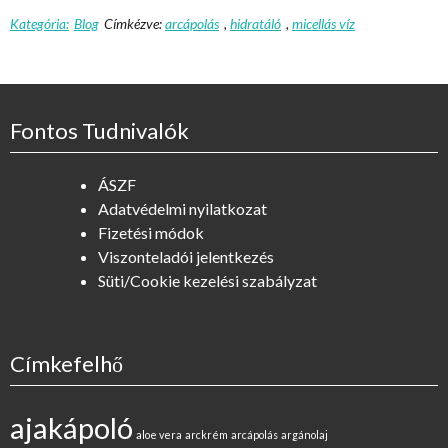
Kategória:
Blog
Címkézve:
arcápolás
,
hidratáló
,
micellás víz
Fontos Tudnivalók
ÁSZF
Adatvédelmi nyilatkozat
Fizetési módok
Viszonteladói jelentkezés
Süti/Cookie kezelési szabályzat
Címkefelhő
ajakápoló
aloe vera
arckrém
arcápolás
argánolaj