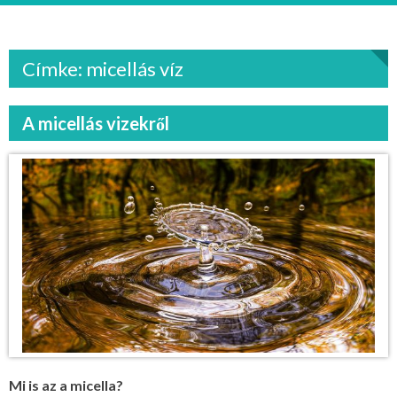
Címke: micellás víz
A micellás vizekről
Mi is az a micella?