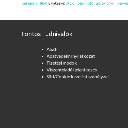
Kategória:
Blog
Címkézve:
akció
,
bemutató
,
görög olíva
,
kedve
Fontos Tudnivalók
ÁSZF
Adatvédelmi nyilatkozat
Fizetési módok
Viszonteladói jelentkezés
Süti/Cookie kezelési szabályzat