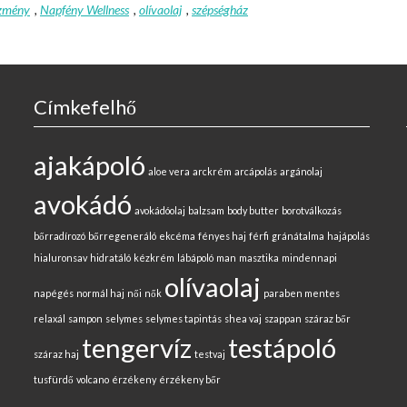
zmény
,
Napfény Wellness
,
olívaolaj
,
szépségház
Címkefelhő
ajakápoló
aloe vera
arckrém
arcápolás
argánolaj
avokádó
avokádóolaj
balzsam
body butter
borotválkozás
bőrradírozó
bőrregeneráló
ekcéma
fényes haj
férfi
gránátalma
hajápolás
hialuronsav
hidratáló
kézkrém
lábápoló
man
masztika
mindennapi
olívaolaj
napégés
normál haj
női
nők
paraben mentes
relaxál
sampon
selymes
selymes tapintás
shea vaj
szappan
száraz bőr
tengervíz
testápoló
száraz haj
testvaj
tusfürdő
volcano
érzékeny
érzékeny bőr