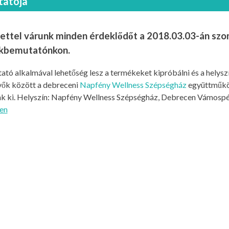
tatója
ettel várunk minden érdeklődőt a 2018.03.03-án sz
kbemutatónkon.
ató alkalmával lehetőség lesz a termékeket kipróbálni és a helys
vők között a debreceni
Napfény Wellness Szépségház
együttműkö
nk ki. Helyszín: Napfény Wellness Szépségház, Debrecen Vámospér
en