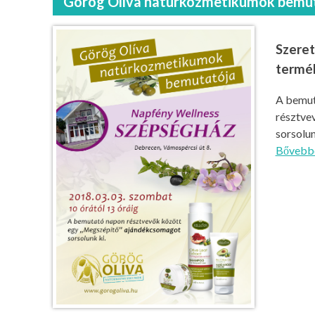
Görög Olíva natúrkozmetikumok bemu
Szeret
termé
A bemut
résztve
sorsolu
Bővebb