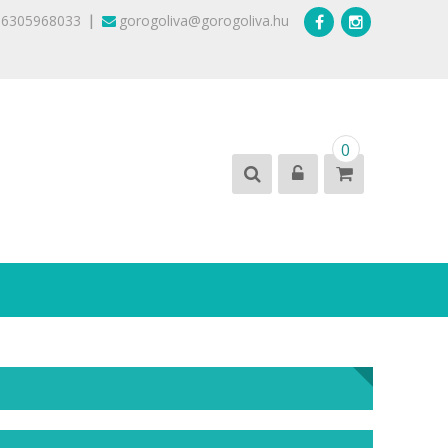
|
36305968033
gorogoliva@gorogoliva.hu
0