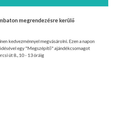
ombaton megrendezésre kerülő
zínen kedvezménnyel megvásárolni. Ezen a napon
désével egy "Megszépítő" ajándékcsomagot
csi út 8., 10 - 13 óráig