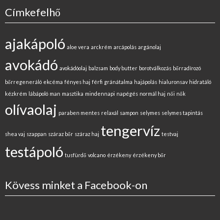
Címkefelhő
ajakápoló
aloe vera
arckrém
arcápolás
argánolaj
avokádó
avokádóolaj
balzsam
body butter
borotválkozás
bőrradírozó
bőrregeneráló
ekcéma
fényes haj
férfi
gránátalma
hajápolás
hialuronsav
hidratáló
kézkrém
lábápoló
man
masztika
mindennapi
napégés
normál haj
női
nők
olívaolaj
paraben mentes
relaxál
sampon
selymes
selymes tapintás
tengervíz
shea vaj
szappan
száraz bőr
száraz haj
testvaj
testápoló
tusfürdő
volcano
érzékeny
érzékeny bőr
Kövess minket a Facebook-on