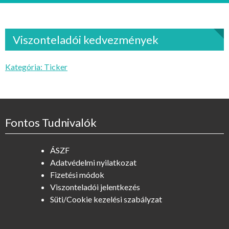
Viszonteladói kedvezmények
Kategória:
Ticker
Fontos Tudnivalók
ÁSZF
Adatvédelmi nyilatkozat
Fizetési módok
Viszonteladói jelentkezés
Süti/Cookie kezelési szabályzat