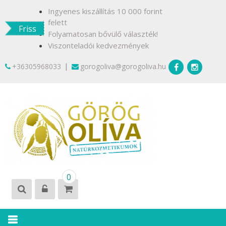
Skip
Ingyenes kiszállítás 10 000 forint
to
felett
Friss
content
Folyamatosan bővülő választék!
Viszonteladói kedvezmények
|
+36305968033
gorogoliva@gorogoliva.hu
GÖRÖG
Természetesen
0
OLÍVA
Krétáról