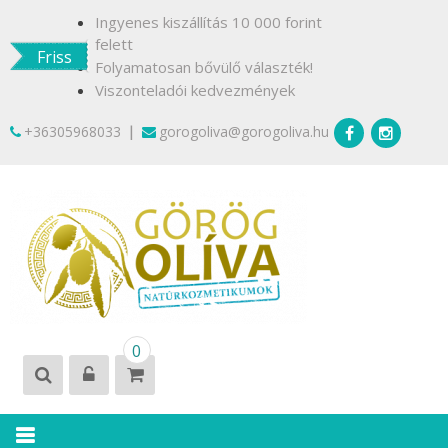
Skip
Ingyenes kiszállítás 10 000 forint
to
felett
Friss
content
Folyamatosan bővülő választék!
Viszonteladói kedvezmények
|
+36305968033
gorogoliva@gorogoliva.hu
GÖRÖG
Természetesen
0
OLÍVA
Krétáról