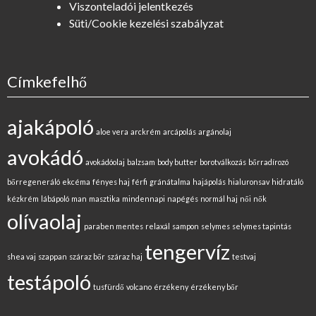
Viszonteladói jelentkezés
Süti/Cookie kezelési szabályzat
Címkefelhő
ajakápoló
aloe vera
arckrém
arcápolás
argánolaj
avokádó
avokádóolaj
balzsam
body butter
borotválkozás
bőrradírozó
bőrregeneráló
ekcéma
fényes haj
férfi
gránátalma
hajápolás
hialuronsav
hidratáló
kézkrém
lábápoló
man
masztika
mindennapi
napégés
normál haj
női
nők
olívaolaj
paraben mentes
relaxál
sampon
selymes
selymes tapintás
tengervíz
shea vaj
szappan
száraz bőr
száraz haj
testvaj
testápoló
tusfürdő
volcano
érzékeny
érzékeny bőr