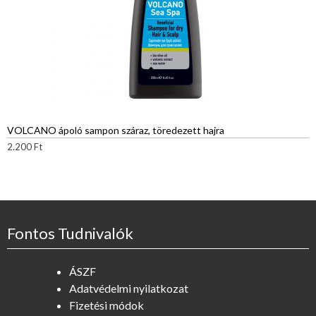
VOLCANO ápoló sampon száraz, töredezett hajra
2.200
Ft
Fontos Tudnivalók
ÁSZF
Adatvédelmi nyilatkozat
Fizetési módok