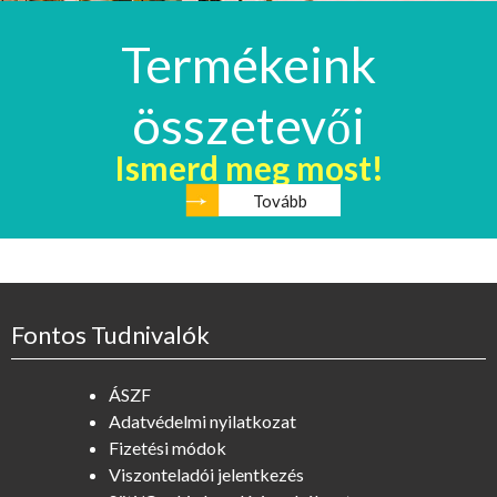
Termékeink
összetevői
Ismerd meg most!
Tovább
Fontos Tudnivalók
ÁSZF
Adatvédelmi nyilatkozat
Fizetési módok
Viszonteladói jelentkezés