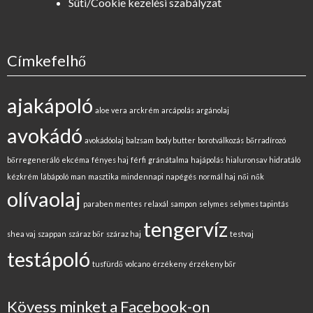
Süti/Cookie kezelési szabályzat
Címkefelhő
ajakápoló
aloe vera
arckrém
arcápolás
argánolaj
avokádó
avokádóolaj
balzsam
body butter
borotválkozás
bőrradírozó
bőrregeneráló
ekcéma
fényes haj
férfi
gránátalma
hajápolás
hialuronsav
hidratáló
kézkrém
lábápoló
man
masztika
mindennapi
napégés
normál haj
női
nők
olívaolaj
paraben mentes
relaxál
sampon
selymes
selymes tapintás
tengervíz
shea vaj
szappan
száraz bőr
száraz haj
testvaj
testápoló
tusfürdő
volcano
érzékeny
érzékeny bőr
Kövess minket a Facebook-on