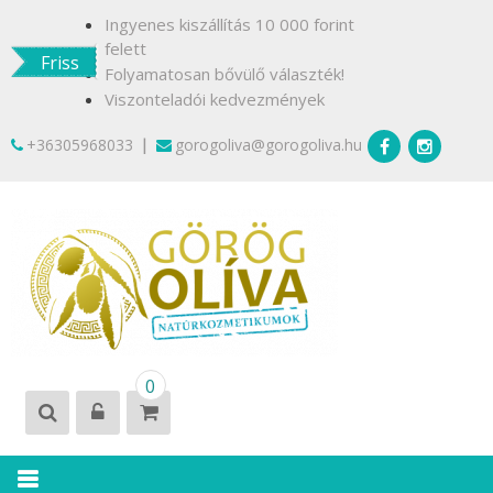
Skip
Ingyenes kiszállítás 10 000 forint
to
felett
Friss
content
Folyamatosan bővülő választék!
Viszonteladói kedvezmények
|
+36305968033
gorogoliva@gorogoliva.hu
GÖRÖG
Természetesen
0
OLÍVA
Krétáról