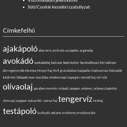
Süti/Cookie kezelési szabályzat
Címkefelhő
ajakápoló
aloe vera
arckrém
arcápolás
argánolaj
avokádó
avokádóolaj
balzsam
body butter
borotválkozás
bőrradírozó
bőrregeneráló
ekcéma
fényes haj
férfi
gránátalma
hajápolás
hialuronsav
hidratáló
kézkrém
lábápoló
man
masztika
mindennapi
napégés
normál haj
női
nők
olívaolaj
paraben mentes
relaxál
sampon
selymes
selymes tapintás
tengervíz
shea vaj
szappan
száraz bőr
száraz haj
testvaj
testápoló
tusfürdő
volcano
érzékeny
érzékeny bőr