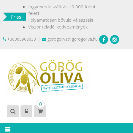
Skip
Ingyenes kiszállítás 10 000 forint
to
felett
Friss
content
Folyamatosan bővülő választék!
Viszonteladói kedvezmények
|
+36305968033
gorogoliva@gorogoliva.hu
GÖRÖG
Természetesen
0
OLÍVA
Krétáról