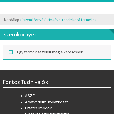
Kezdőlap
/ “szemkörnyék” címkével rendelkező termékek
szemkörnyék
Egy termék se felelt meg a keresésnek.
Fontos Tudnivalók
ÁSZF
Adatvédelmi nyilatkozat
Fizetési módok
Viszonteladói jelentkezés