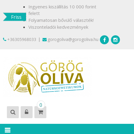
Skip
Ingyenes kiszállítás 10 000 forint
to
felett
Friss
content
Folyamatosan bővülő választék!
Viszonteladói kedvezmények
|
+36305968033
gorogoliva@gorogoliva.hu
GÖRÖG
Természetesen
0
OLÍVA
Krétáról