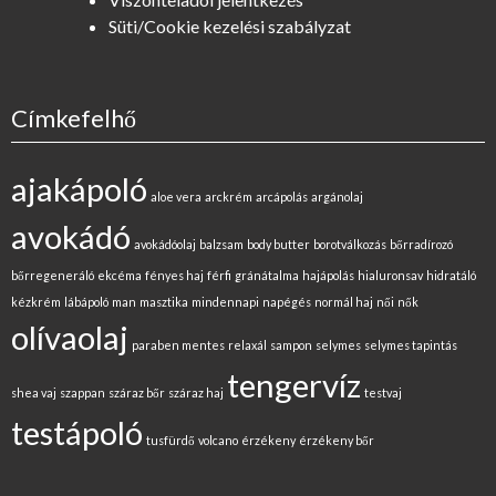
Süti/Cookie kezelési szabályzat
Címkefelhő
ajakápoló
aloe vera
arckrém
arcápolás
argánolaj
avokádó
avokádóolaj
balzsam
body butter
borotválkozás
bőrradírozó
bőrregeneráló
ekcéma
fényes haj
férfi
gránátalma
hajápolás
hialuronsav
hidratáló
kézkrém
lábápoló
man
masztika
mindennapi
napégés
normál haj
női
nők
olívaolaj
paraben mentes
relaxál
sampon
selymes
selymes tapintás
tengervíz
shea vaj
szappan
száraz bőr
száraz haj
testvaj
testápoló
tusfürdő
volcano
érzékeny
érzékeny bőr