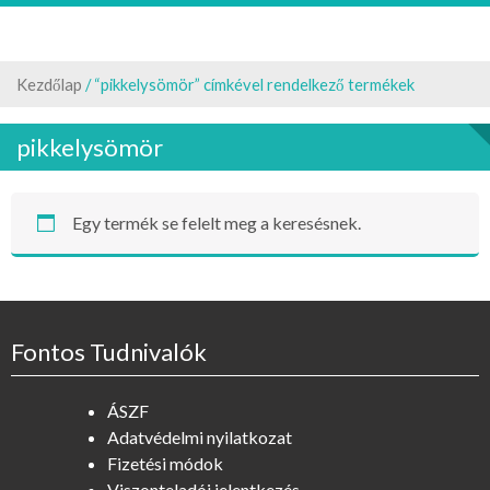
Kezdőlap
/ “pikkelysömör” címkével rendelkező termékek
pikkelysömör
Egy termék se felelt meg a keresésnek.
Fontos Tudnivalók
ÁSZF
Adatvédelmi nyilatkozat
Fizetési módok
Viszonteladói jelentkezés