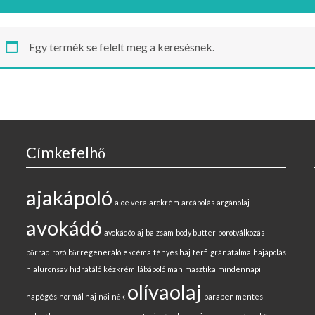
Egy termék se felelt meg a keresésnek.
Címkefelhő
ajakápoló
aloe vera
arckrém
arcápolás
argánolaj
avokádó
avokádóolaj
balzsam
body butter
borotválkozás
bőrradírozó
bőrregeneráló
ekcéma
fényes haj
férfi
gránátalma
hajápolás
hialuronsav
hidratáló
kézkrém
lábápoló
man
masztika
mindennapi
olívaolaj
napégés
normál haj
női
nők
paraben mentes