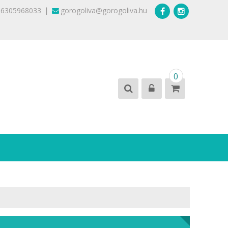
|
36305968033
gorogoliva@gorogoliva.hu
0