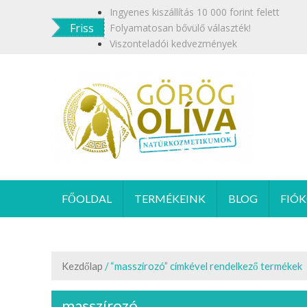
Skip
Ingyenes kiszállítás 10 000 forint felett
to
Friss
Folyamatosan bővülő választék!
content
Viszonteladói kedvezmények
GÖR
Termész
FŐOLDAL
TERMÉKEINK
BLOG
FIÓ
Kezdőlap
/ “masszírozó” címkével rendelkező termékek
masszírozó