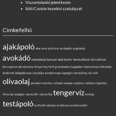
Viszonteladói jelentkezés
Süti/Cookie kezelési szabályzat
Címkefelhő
ajakápoló
aloe vera
arckrém
arcápolás
argánolaj
avokádó
avokádóolaj
balzsam
body butter
borotválkozás
bőrradírozó
bőrregeneráló
ekcéma
fényes haj
férfi
gránátalma
hajápolás
hialuronsav
hidratáló
kézkrém
lábápoló
man
masztika
mindennapi
napégés
normál haj
női
nők
olívaolaj
paraben mentes
relaxál
sampon
selymes
selymes tapintás
tengervíz
shea vaj
szappan
száraz bőr
száraz haj
testvaj
testápoló
tusfürdő
volcano
érzékeny
érzékeny bőr