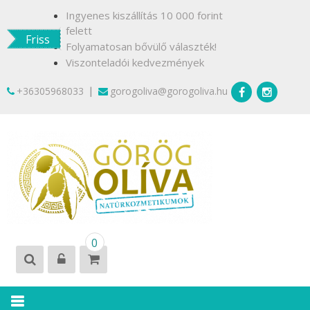
Skip
Ingyenes kiszállítás 10 000 forint
to
felett
Friss
content
Folyamatosan bővülő választék!
Viszonteladói kedvezmények
|
+36305968033
gorogoliva@gorogoliva.hu
GÖRÖG
Természetesen
0
OLÍVA
Krétáról