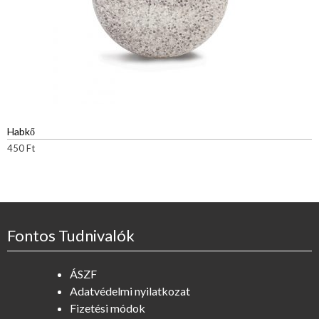
Habkő
450
Ft
Fontos Tudnivalók
ÁSZF
Adatvédelmi nyilatkozat
Fizetési módok