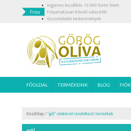
Skip
Ingyenes kiszállítás 10 000 forint felett
to
Friss
Folyamatosan bővülő választék!
content
Viszonteladói kedvezmények
GÖR
Termész
FŐOLDAL
TERMÉKEINK
BLOG
FIÓ
Kezdőlap
/ “gél” címkével rendelkező termékek
gél