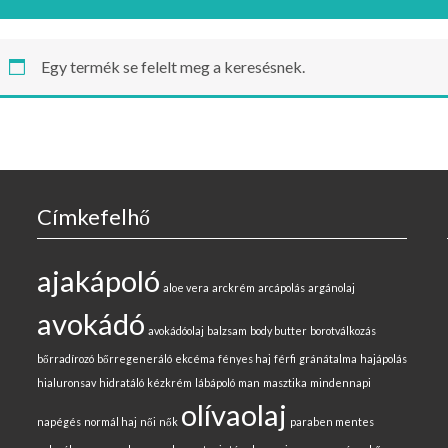
Egy termék se felelt meg a keresésnek.
Címkefelhő
ajakápoló
aloe vera
arckrém
arcápolás
argánolaj
avokádó
avokádóolaj
balzsam
body butter
borotválkozás
bőrradírozó
bőrregeneráló
ekcéma
fényes haj
férfi
gránátalma
hajápolás
hialuronsav
hidratáló
kézkrém
lábápoló
man
masztika
mindennapi
olívaolaj
napégés
normál haj
női
nők
paraben mentes