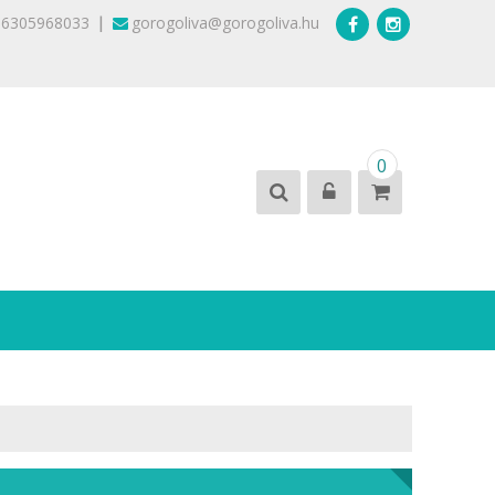
|
36305968033
gorogoliva@gorogoliva.hu
0