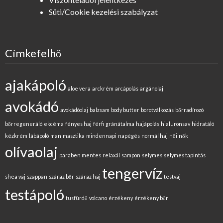
Süti/Cookie kezelési szabályzat
Címkefelhő
ajakápoló
aloe vera
arckrém
arcápolás
argánolaj
avokádó
avokádóolaj
balzsam
body butter
borotválkozás
bőrradírozó
bőrregeneráló
ekcéma
fényes haj
férfi
gránátalma
hajápolás
hialuronsav
hidratáló
kézkrém
lábápoló
man
masztika
mindennapi
napégés
normál haj
női
nők
olívaolaj
paraben mentes
relaxál
sampon
selymes
selymes tapintás
tengervíz
shea vaj
szappan
száraz bőr
száraz haj
testvaj
testápoló
tusfürdő
volcano
érzékeny
érzékeny bőr