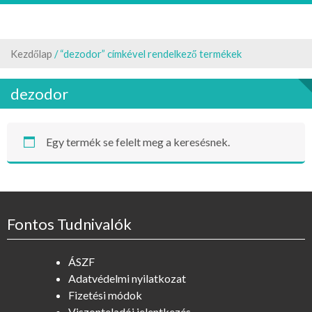
Kezdőlap
/ “dezodor” címkével rendelkező termékek
dezodor
Egy termék se felelt meg a keresésnek.
Fontos Tudnivalók
ÁSZF
Adatvédelmi nyilatkozat
Fizetési módok
Viszonteladói jelentkezés