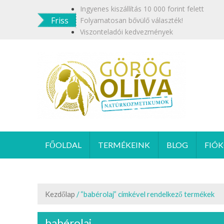
Skip
Ingyenes kiszállítás 10 000 forint felett
to
Friss
Folyamatosan bővülő választék!
content
Viszonteladói kedvezmények
GÖR
Termész
FŐOLDAL
TERMÉKEINK
BLOG
FIÓ
Kezdőlap
/ “babérolaj” címkével rendelkező termékek
babérolaj