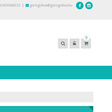
|
36305968033
gorogoliva@gorogoliva.hu
0