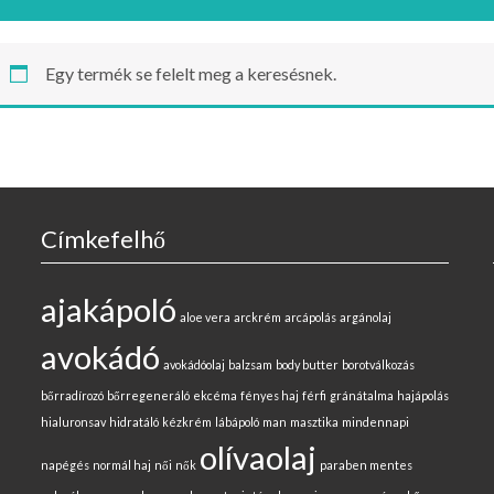
Egy termék se felelt meg a keresésnek.
Címkefelhő
ajakápoló
aloe vera
arckrém
arcápolás
argánolaj
avokádó
avokádóolaj
balzsam
body butter
borotválkozás
bőrradírozó
bőrregeneráló
ekcéma
fényes haj
férfi
gránátalma
hajápolás
hialuronsav
hidratáló
kézkrém
lábápoló
man
masztika
mindennapi
olívaolaj
napégés
normál haj
női
nők
paraben mentes