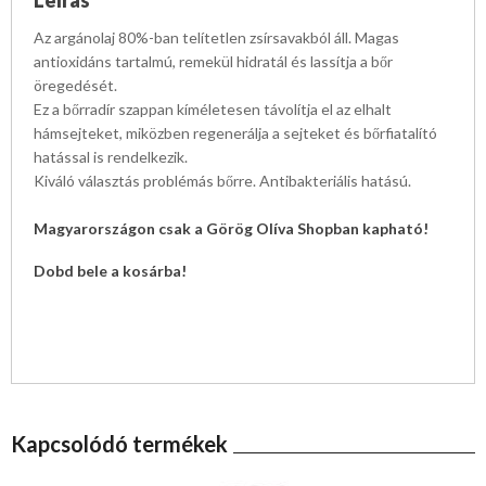
Az argánolaj 80%-ban telítetlen zsírsavakból áll. Magas
antioxidáns tartalmú, remekül hidratál és lassítja a bőr
öregedését.
Ez a bőrradír szappan kíméletesen távolítja el az elhalt
hámsejteket, miközben regenerálja a sejteket és bőrfiatalító
hatással is rendelkezik.
Kiváló választás problémás bőrre. Antibakteriális hatású.
Magyarországon csak a Görög Olíva Shopban kapható!
Dobd bele a kosárba!
Kapcsolódó termékek