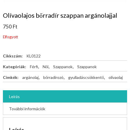
Olívaolajos bőrradír szappan argánolajjal
750
Ft
Elfogyott
Cikkszám:
KL0122
Kategóriák:
Férfi
,
Női
,
Szappanok
,
Szappanok
Címkék:
argánolaj
,
bőrradírozó
,
gyulladáscsökkentő
,
olívaolaj
Leírás
További információk
Leírás