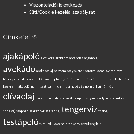
Viszonteladói jelentkezés
Süti/Cookie kezelési szabályzat
Címkefelhő
ajakápoló
aloe vera
arckrém
arcápolás
argánolaj
avokádó
avokádóolaj
balzsam
body butter
borotválkozás
bőrradírozó
bőrregeneráló
ekcéma
fényes haj
férfi
gránátalma
hajápolás
hialuronsav
hidratáló
kézkrém
lábápoló
man
masztika
mindennapi
napégés
normál haj
női
nők
olívaolaj
paraben mentes
relaxál
sampon
selymes
selymes tapintás
tengervíz
shea vaj
szappan
száraz bőr
száraz haj
testvaj
testápoló
tusfürdő
volcano
érzékeny
érzékeny bőr