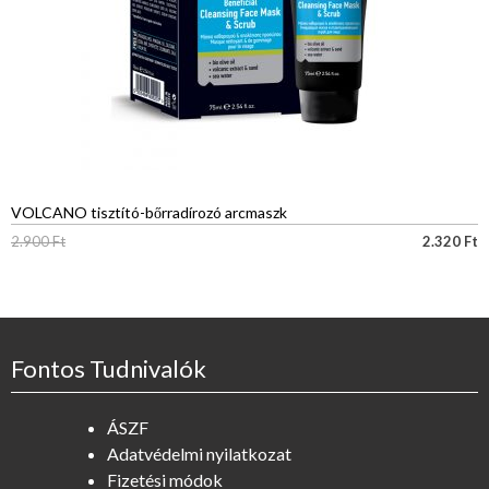
VOLCANO tisztító-bőrradírozó arcmaszk
2.900
Ft
2.320
Ft
Fontos Tudnivalók
ÁSZF
Adatvédelmi nyilatkozat
Fizetési módok