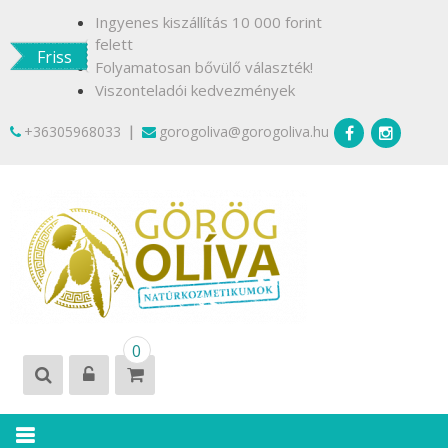
Skip
Ingyenes kiszállítás 10 000 forint
to
felett
Friss
content
Folyamatosan bővülő választék!
Viszonteladói kedvezmények
|
+36305968033
gorogoliva@gorogoliva.hu
GÖRÖG
Természetesen
0
OLÍVA
Krétáról