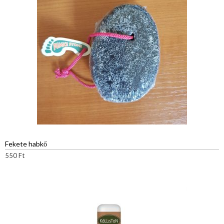
Fekete habkő
550
Ft