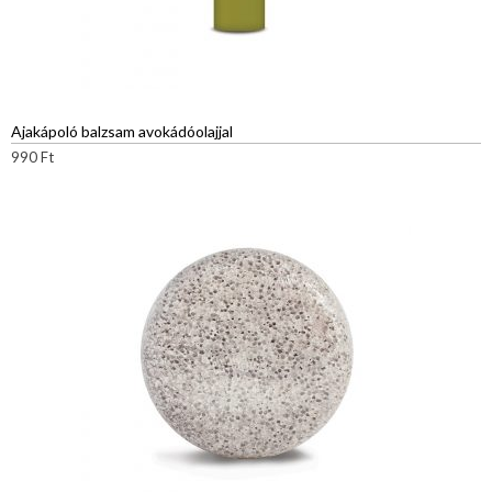
Ajakápoló balzsam avokádóolajjal
990
Ft