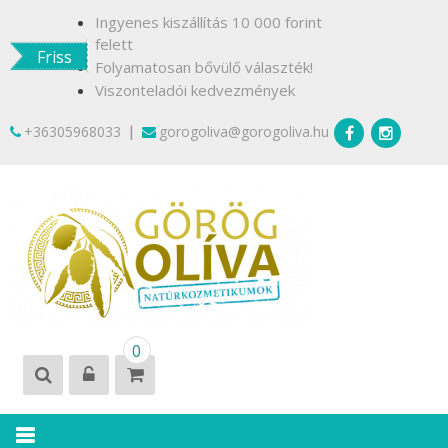
Skip
Ingyenes kiszállítás 10 000 forint
to
felett
Friss
content
Folyamatosan bővülő választék!
Viszonteladói kedvezmények
|
+36305968033
gorogoliva@gorogoliva.hu
GÖRÖG
Természetesen
0
OLÍVA
Krétáról