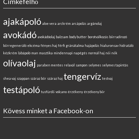
Címkefelhő
ajakápoló
aloe vera
arckrém
arcápolás
argánolaj
avokádó
avokádóolaj
balzsam
body butter
borotválkozás
bőrradírozó
bőrregeneráló
ekcéma
fényes haj
férfi
gránátalma
hajápolás
hialuronsav
hidratáló
kézkrém
lábápoló
man
masztika
mindennapi
napégés
normál haj
női
nők
olívaolaj
paraben mentes
relaxál
sampon
selymes
selymes tapintás
tengervíz
shea vaj
szappan
száraz bőr
száraz haj
testvaj
testápoló
tusfürdő
volcano
érzékeny
érzékeny bőr
Kövess minket a Facebook-on