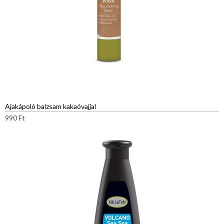
Ajakápoló balzsam kakaóvajjal
990
Ft