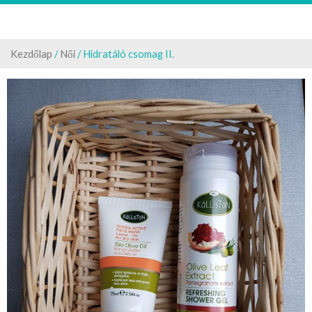
Kezdőlap
/
Női
/ Hidratáló csomag II.