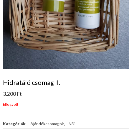
Hidratáló csomag II.
3.200
Ft
Elfogyott
Kategóriák:
Ajándékcsomagok
,
Női