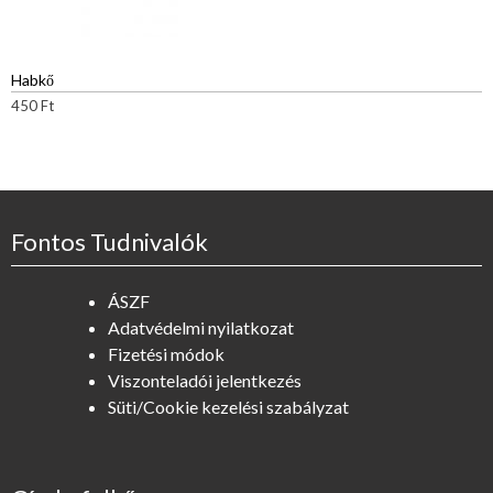
Habkő
450
Ft
Fontos Tudnivalók
ÁSZF
Adatvédelmi nyilatkozat
Fizetési módok
Viszonteladói jelentkezés
Süti/Cookie kezelési szabályzat