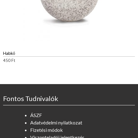
Habkő
450
Ft
Fontos Tudnivalók
ÁSZF
Adatvédelmi nyilatkozat
Fizetési módok
Viszonteladói jelentkezés