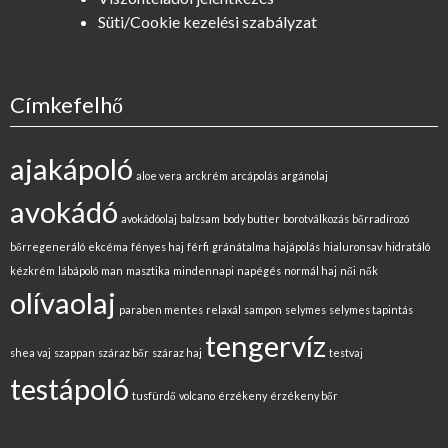
Süti/Cookie kezelési szabályzat
Címkefelhő
ajakápoló
aloe vera
arckrém
arcápolás
argánolaj
avokádó
avokádóolaj
balzsam
body butter
borotválkozás
bőrradírozó
bőrregeneráló
ekcéma
fényes haj
férfi
gránátalma
hajápolás
hialuronsav
hidratáló
kézkrém
lábápoló
man
masztika
mindennapi
napégés
normál haj
női
nők
olívaolaj
paraben mentes
relaxál
sampon
selymes
selymes tapintás
tengervíz
shea vaj
szappan
száraz bőr
száraz haj
testvaj
testápoló
tusfürdő
volcano
érzékeny
érzékeny bőr