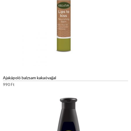
Ajakápoló balzsam kakaóvajjal
990
Ft