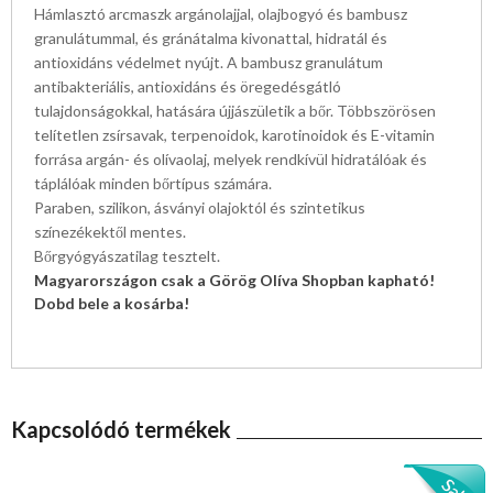
Hámlasztó arcmaszk argánolajjal, olajbogyó és bambusz
granulátummal, és gránátalma kivonattal, hidratál és
antioxidáns védelmet nyújt. A bambusz granulátum
antibakteriális, antioxidáns és öregedésgátló
tulajdonságokkal, hatására újjászületik a bőr. Többszörösen
telítetlen zsírsavak, terpenoidok, karotinoidok és E-vitamin
forrása argán- és olívaolaj, melyek rendkívül hidratálóak és
táplálóak minden bőrtípus számára.
Paraben, szilikon, ásványi olajoktól és szintetikus
színezékektől mentes.
Bőrgyógyászatilag tesztelt.
Magyarországon csak a Görög Olíva Shopban kapható!
Dobd bele a kosárba!
Kapcsolódó termékek