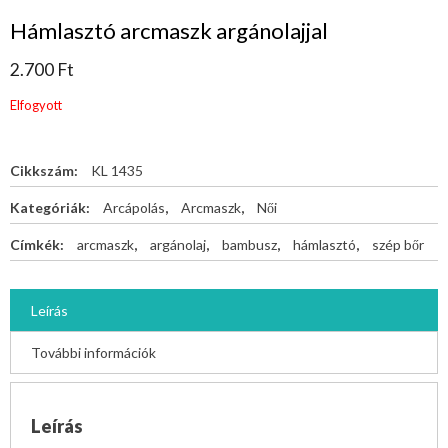
Hámlasztó arcmaszk argánolajjal
2.700
Ft
Elfogyott
Cikkszám:
KL 1435
Kategóriák:
Arcápolás
,
Arcmaszk
,
Női
Címkék:
arcmaszk
,
argánolaj
,
bambusz
,
hámlasztó
,
szép bőr
Leírás
További információk
Leírás