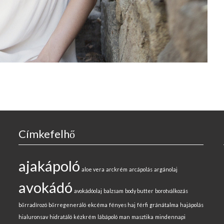
Címkefelhő
ajakápoló
aloe vera
arckrém
arcápolás
argánolaj
avokádó
avokádóolaj
balzsam
body butter
borotválkozás
bőrradírozó
bőrregeneráló
ekcéma
fényes haj
férfi
gránátalma
hajápolás
hialuronsav
hidratáló
kézkrém
lábápoló
man
masztika
mindennapi