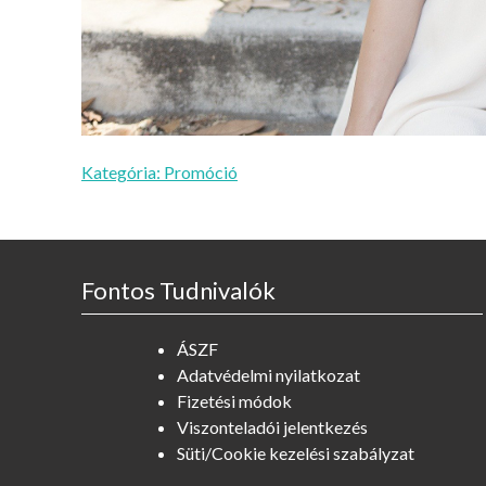
Kategória:
Promóció
Fontos Tudnivalók
ÁSZF
Adatvédelmi nyilatkozat
Fizetési módok
Viszonteladói jelentkezés
Süti/Cookie kezelési szabályzat