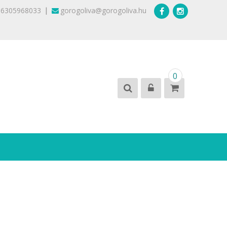
|
36305968033
gorogoliva@gorogoliva.hu
0